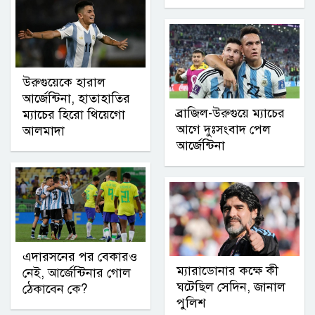
উরুগুয়েকে হারাল
আর্জেন্টিনা, হাতাহাতির
ব্রাজিল-উরুগুয়ে ম্যাচের
ম্যাচের হিরো থিয়েগো
আগে দুঃসংবাদ পেল
আলমাদা
আর্জেন্টিনা
এদারসনের পর বেকারও
ম্যারাডোনার কক্ষে কী
নেই, আর্জেন্টিনার গোল
ঘটেছিল সেদিন, জানাল
ঠেকাবেন কে?
পুলিশ