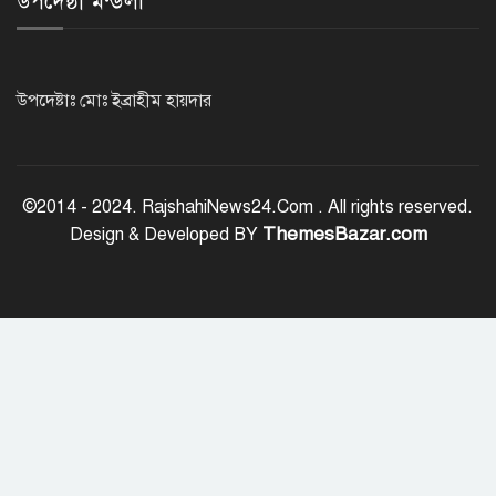
উপদেষ্ঠা মন্ডলী
রাজশাহীতে পুলিশের বিশেষ অভিযানে ৭
মাদক ব্যবসায়ী গ্রেপ্তার
উপদেষ্টাঃ মোঃ ইব্রাহীম হায়দার
৫ আগস্ট গণতান্ত্রিক রাজনৈতিক অধিকার
পুনঃপ্রতিষ্ঠার দিন: প্রধানমন্ত্রী
©2014 - 2024. RajshahiNews24.Com . All rights reserved.
ThemesBazar.com
Design & Developed BY
নেইমারের দুর্দান্ত অ্যাসিস্টে কোয়ার্টার
ফাইনালে সান্তোস
জুলাই গণঅভ্যুত্থান দিবস আজ