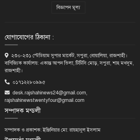
বিজ্ঞাপন মূল্য
ভিসাসেবা নিয়ে ভারতীয় হাইকমিশনের
সতর্কতা জারি
যোগাযোগের ঠিকানা :
দুর্নীতিমুক্ত প্রশাসন গড়াই সরকারের মূল
২৩০-২৩১ স্টেডিয়াম সুপার মার্কেট, সপুরা, বোয়ালিয়া, রাজশাহী।
লক্ষ্য : ভূমিমন্ত্রী
বাণিজ্যিক কার্যালয়: একান্ত আপন ভিলা, টিটিসি মোড়, সপুরা, শাহ মখদুম,
রাজশাহী।
০১৭১২২৮০৯৯৫
নেসকো কেন, কোনো কিছুই রাজশাহী থেকে
desk.rajshahinews24@gmail.com
,
যাবে না: ভূমিমন্ত্রী
rajshahinewstwentyfour@gmail.com
সম্পাদক মন্ডলী
নগরীকে মাদকমুক্ত ও বিভিন্ন অপরাধমুক্ত
করতে পুলিশের বিশেষ অভিযানে
সম্পাদক ও প্রকাশক: ইঞ্জিনিয়ার মো: রায়হানুল ইসলাম
গ্রেপ্তার-২২