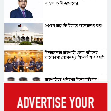
আহ্বান এমপি জামালের
২৩তম রাষ্ট্রপতি হিসেবে আলোচনায় যারা
বিদায়বেলায় রাজশাহী জেলা পুলিশের
ভালোবাসা পেলেন দুই শিক্ষানবিশ এএসপি
রাজশাহীতে পুলিশের বিশেষ অভিযান:
ইয়াবা, ট্যাপেন্টাডল ও গাঁজাসহ ৬ মাদক
ব্যবসায়ী গ্রেপ্তার
নদীদূষণ রোধে সমন্বিত পদক্ষেপ গ্রহণে