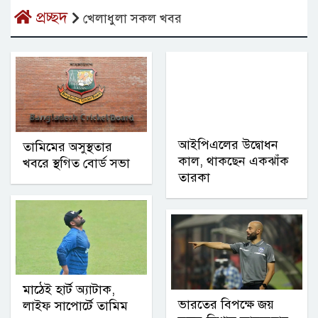
প্রচ্ছদ
খেলাধুলা সকল খবর
আইপিএলের উদ্বোধন
তামিমের অসুস্থতার
কাল, থাকছেন একঝাঁক
খবরে স্থগিত বোর্ড সভা
তারকা
মাঠেই হার্ট অ্যাটাক,
ভারতের বিপক্ষে জয়
লাইফ সাপোর্টে তামিম