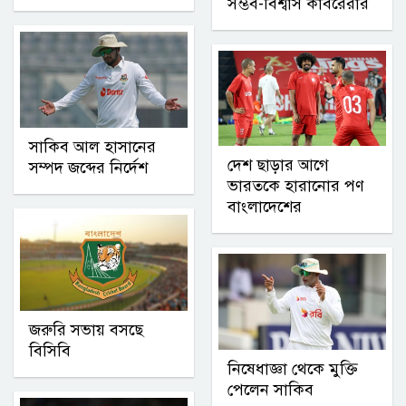
সম্ভব-বিশ্বাস কাবরেরার
সাকিব আল হাসানের
দেশ ছাড়ার আগে
সম্পদ জব্দের নির্দেশ
ভারতকে হারানোর পণ
বাংলাদেশের
জরুরি সভায় বসছে
বিসিবি
নিষেধাজ্ঞা থেকে মুক্তি
পেলেন সাকিব