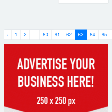
‹
1
2
...
60
61
62
63
64
65