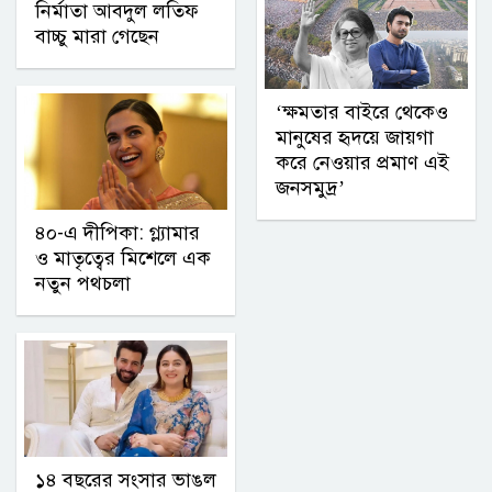
নির্মাতা আবদুল লতিফ
বাচ্চু মারা গেছেন
‘ক্ষমতার বাইরে থেকেও
মানুষের হৃদয়ে জায়গা
করে নেওয়ার প্রমাণ এই
জনসমুদ্র’
৪০-এ দীপিকা: গ্ল্যামার
ও মাতৃত্বের মিশেলে এক
নতুন পথচলা
১৪ বছরের সংসার ভাঙল