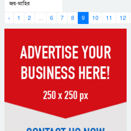
জয়-মাহির
‹
1
2
...
6
7
8
9
10
11
12