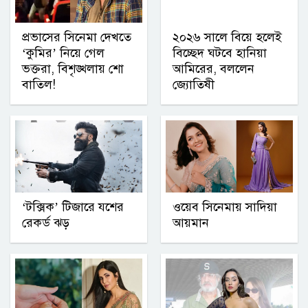
প্রভাসের সিনেমা দেখতে
২০২৬ সালে বিয়ে হলেই
‘কুমির’ নিয়ে গেল
বিচ্ছেদ ঘটবে হানিয়া
ভক্তরা, বিশৃঙ্খলায় শো
আমিরের, বললেন
বাতিল!
জ্যোতিষী
‘টক্সিক’ টিজারে যশের
ওয়েব সিনেমায় সাদিয়া
রেকর্ড ঝড়
আয়মান