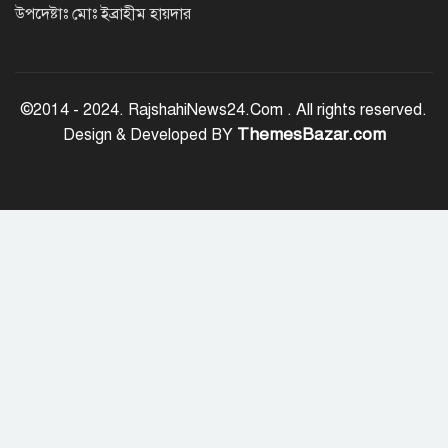
উপদেষ্টাঃ মোঃ ইব্রাহীম হায়দার
জাতীয় ঐক্য যেকোনো মূল্যে রক্ষা করতে
হবে: প্রধানমন্ত্রী
©2014 - 2024. RajshahiNews24.Com . All rights reserved.
ThemesBazar.com
Design & Developed BY
রাজশাহী মহানগরীকে মাদক ও অপরাধমুক্ত
করতে পুলিশের বিশেষ অভিযানে ২২ জন
গ্রেপ্তার
রাজশাহীতে মাদক বিরোধী অভিযানে ৮
মাদক ব্যবসায়ী গ্রেপ্তার
চট্টগ্রাম বোর্ডের স্থগিত এইচএসসি পরীক্ষার
নতুন সূচি প্রকাশ