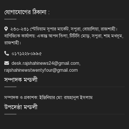
সেই ভিলেন
যোগাযোগের ঠিকানা :
ফিরে দেখা ৫ আগস্ট গণউল্লাসে বদলে যায়
২৩০-২৩১ স্টেডিয়াম সুপার মার্কেট, সপুরা, বোয়ালিয়া, রাজশাহী।
থমথমে রাজধানী
বাণিজ্যিক কার্যালয়: একান্ত আপন ভিলা, টিটিসি মোড়, সপুরা, শাহ মখদুম,
রাজশাহী।
০১৭১২২৮০৯৯৫
রাজশাহীর গোদাগাড়ীতে খাল খননে
desk.rajshahinews24@gmail.com
,
অনিয়মের অভিযোগ
rajshahinewstwentyfour@gmail.com
সম্পাদক মন্ডলী
নাটোরের পরিবহন সেক্টর হবে
চাঁদাবাজিমুক্ত, কঠোর হুঁশিয়ারি পুলিশ
সম্পাদক ও প্রকাশক: ইঞ্জিনিয়ার মো: রায়হানুল ইসলাম
সুপারের
উপদেষ্ঠা মন্ডলী
নওগাঁয় শ্লীলতাহানির অভিযোগে প্রধান
শিক্ষকের বিরুদ্ধে মামলা