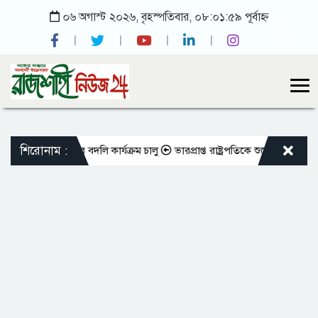
০৬ অগাস্ট ২০২৬, বৃহস্পতিবার, ০৮:০১:৫৯ পূর্বাহ্ন
শিরোনাম :
্ত শিক্ষকদের বদলি কার্যক্রম চালু
ভারপ্রাপ্ত রাষ্ট্রপতিকে শুভেচ্ছা জানালেন র