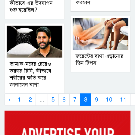
করবেন
কীভাবে এর উদযাপন
শুরু হয়েছিল?
জয়েন্টের ব্যথা এড়ানোর
তিন টিপস
তামাক-মদের চেয়েও
ভয়ঙ্কর চিনি, কীভাবে
শরীরের ক্ষতি করে
জানালেন নাগা
‹
1
2
...
5
6
7
8
9
10
11