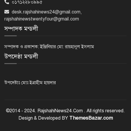
০১৭১২২৮০৯৯৫
রাজশাহীতে পুলিশের বিশেষ অভিযানে ৭
desk.rajshahinews24@gmail.com
,
মাদক ব্যবসায়ী গ্রেপ্তার
rajshahinewstwentyfour@gmail.com
সম্পাদক মন্ডলী
৫ আগস্ট গণতান্ত্রিক রাজনৈতিক অধিকার
পুনঃপ্রতিষ্ঠার দিন: প্রধানমন্ত্রী
সম্পাদক ও প্রকাশক: ইঞ্জিনিয়ার মো: রায়হানুল ইসলাম
উপদেষ্ঠা মন্ডলী
নেইমারের দুর্দান্ত অ্যাসিস্টে কোয়ার্টার
ফাইনালে সান্তোস
উপদেষ্টাঃ মোঃ ইব্রাহীম হায়দার
জুলাই গণঅভ্যুত্থান দিবস আজ
©2014 - 2024. RajshahiNews24.Com . All rights reserved.
ThemesBazar.com
Design & Developed BY