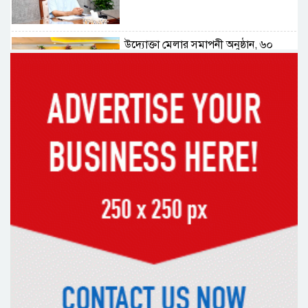
উদ্যোক্তা মেলার সমাপনী অনুষ্ঠান, ৬০
উদ্যোক্তাকে সম্মাননা দিলেন সিটি প্রশাসক
রংপুরে চলন্ত ট্রেনে উঠতে গিয়ে কাটা পড়ে
রেলকর্মীর মৃত্যু
রাষ্ট্রপতি নির্বাচনের চূড়ান্ত তারিখ ঘোষণা
সাভারের রাজপথে রক্তের দাগ, স্মৃতিতে
এখনও ৫ আগস্ট