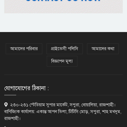
ভিসাসেবা নিয়ে ভারতীয় হাইকমিশনের
সতর্কতা জারি
দুর্নীতিমুক্ত প্রশাসন গড়াই সরকারের মূল
লক্ষ্য : ভূমিমন্ত্রী
আমাদের পরিবার
প্রাইভেসী পলিসি
আমাদের কথা
বিজ্ঞাপন মূল্য
নেসকো কেন, কোনো কিছুই রাজশাহী থেকে
যাবে না: ভূমিমন্ত্রী
যোগাযোগের ঠিকানা :
নগরীকে মাদকমুক্ত ও বিভিন্ন অপরাধমুক্ত
২৩০-২৩১ স্টেডিয়াম সুপার মার্কেট, সপুরা, বোয়ালিয়া, রাজশাহী।
করতে পুলিশের বিশেষ অভিযানে
বাণিজ্যিক কার্যালয়: একান্ত আপন ভিলা, টিটিসি মোড়, সপুরা, শাহ মখদুম,
গ্রেপ্তার-২২
রাজশাহী।