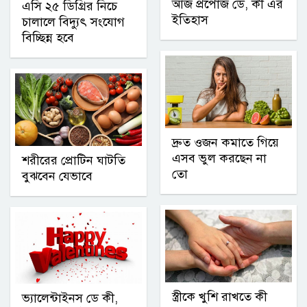
আজ প্রপোজ ডে, কী এর
এসি ২৫ ডিগ্রির নিচে
ইতিহাস
চালালে বিদ্যুৎ সংযোগ
বিচ্ছিন্ন হবে
দ্রুত ওজন কমাতে গিয়ে
এসব ভুল করছেন না
শরীরের প্রোটিন ঘাটতি
তো
বুঝবেন যেভাবে
স্ত্রীকে খুশি রাখতে কী
ভ্যালেন্টাইনস ডে কী,