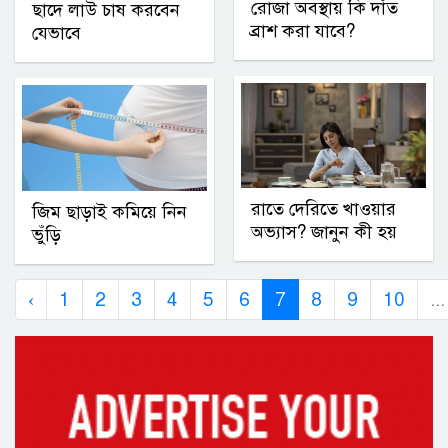
রোজা অবস্থায় কি দাঁত
ছাদে লাউ চাষ করবেন
ব্রাশ করা যাবে?
যেভাবে
রাতে দেরিতে খাওয়ার
জিম ছাড়াই কমিয়ে নিন
অভ্যাস? জানুন কী হয়
ভুঁড়ি
‹
1
2
3
4
5
6
7
8
9
10
...