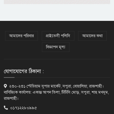
ভিসাসেবা নিয়ে ভারতীয় হাইকমিশনের
সতর্কতা জারি
দুর্নীতিমুক্ত প্রশাসন গড়াই সরকারের মূল
লক্ষ্য : ভূমিমন্ত্রী
আমাদের পরিবার
প্রাইভেসী পলিসি
আমাদের কথা
বিজ্ঞাপন মূল্য
নেসকো কেন, কোনো কিছুই রাজশাহী থেকে
যাবে না: ভূমিমন্ত্রী
যোগাযোগের ঠিকানা :
নগরীকে মাদকমুক্ত ও বিভিন্ন অপরাধমুক্ত
২৩০-২৩১ স্টেডিয়াম সুপার মার্কেট, সপুরা, বোয়ালিয়া, রাজশাহী।
করতে পুলিশের বিশেষ অভিযানে
বাণিজ্যিক কার্যালয়: একান্ত আপন ভিলা, টিটিসি মোড়, সপুরা, শাহ মখদুম,
গ্রেপ্তার-২২
রাজশাহী।
০১৭১২২৮০৯৯৫
রাজশাহীতে পুলিশের বিশেষ অভিযানে ৭