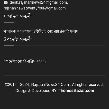
desk.rajshahinews24@gmail.com
,
মাদক ব্যবসায়ী গ্রেপ্তার
rajshahinewstwentyfour@gmail.com
সম্পাদক মন্ডলী
৫ আগস্ট গণতান্ত্রিক রাজনৈতিক অধিকার
পুনঃপ্রতিষ্ঠার দিন: প্রধানমন্ত্রী
সম্পাদক ও প্রকাশক: ইঞ্জিনিয়ার মো: রায়হানুল ইসলাম
উপদেষ্ঠা মন্ডলী
নেইমারের দুর্দান্ত অ্যাসিস্টে কোয়ার্টার
ফাইনালে সান্তোস
উপদেষ্টাঃ মোঃ ইব্রাহীম হায়দার
জুলাই গণঅভ্যুত্থান দিবস আজ
©2014 - 2024. RajshahiNews24.Com . All rights reserved.
ThemesBazar.com
Design & Developed BY
জুলাই স্মৃতি জাদুঘর উদ্বোধন করলেন
প্রধানমন্ত্রী