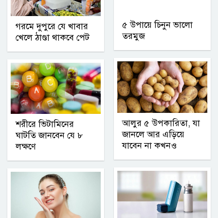
৫ উপায়ে চিনুন ভালো
গরমে দুপুরে যে খাবার
তরমুজ
খেলে ঠাণ্ডা থাকবে পেট
আলুর ৫ উপকারিতা, যা
শরীরে ভিটামিনের
জানলে আর এড়িয়ে
ঘাটতি জানবেন যে ৮
যাবেন না কখনও
লক্ষণে