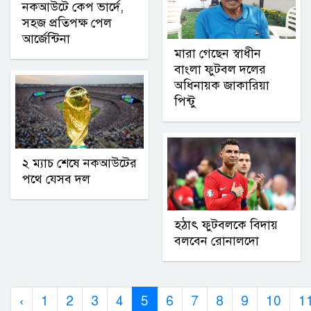
নকআউটে কেপ ভার্দে,
সহজ প্রতিপক্ষ পেল
আর্জেন্টিনা
মারা গেছেন স্বাধীন
বাংলা ফুটবল দলের
অধিনায়ক জাকারিয়া
পিন্টু
২ ম্যাচ শেষে নকআউটের
পথে যেসব দল
হঠাৎ ফুটবলকে বিদায়
বলবেন রোনালদো
‹
1
2
3
4
5
6
7
8
9
10
1