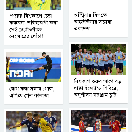
অস্ট্রিয়ার বিপক্ষে
‘পরের বিশ্বকাপে চেষ্টা
আর্জেন্টিনার সম্ভাব্য
করবেন’ ভবিষ্যদ্বাণী করা
একাদশ
সেই জ্যোতিষীকে
নেইমারের খোঁচা!
বিশ্বকাপ শুরুর আগে বড়
ধাক্কা ইংল্যান্ড শিবিরে,
যোগ করা সময়ে গোল,
অনুশীলন সরঞ্জাম চুরি
এগিয়ে গেল কানাডা