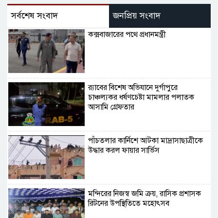
সর্বশেষ সংবাদ
জনপ্রিয় সংবাদ
কক্সবাজারের পথে প্রধানমন্ত্রী
র‌্যাবের বিশেষ অভিযানে দুর্গাপুরে
চাঞ্চল্যকর ধর্ষণচেষ্টা মামলার পলাতক
আসামি গ্রেফতার
পাঁচতলার কার্নিশে আটকা মাদ্রাসাছাত্রীকে
উদ্ধার করল ফায়ার সার্ভিস
মন্দিরের নিজস্ব জমি ক্রয়, রাসিক প্রশাসক
রিটনের উপস্থিতিতে মহোৎসব