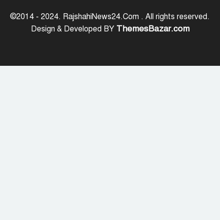
অবরোধ তুলে নেবে যুক্তরাষ্ট্র
©2014 - 2024. RajshahiNews24.Com . All rights reserved.
ThemesBazar.com
Design & Developed BY
কেবল বিমান হামলা করে ইরানকে কাবু
করা সম্ভব নয়: ট্রাম্পের শীর্ষ জেনারেল
‘আমার চেয়েও বড় হবে’, ছেলেকে নিয়ে
রোনালদোর বড় আশা
৫৪ রানে অলআউট হয়ে ইনিংস ব্যবধানে
হারল বাংলাদেশ