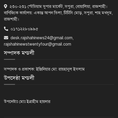
১/১১ তে তারেক রহমানকে ‘আয়নাঘরে’
২৩০-২৩১ স্টেডিয়াম সুপার মার্কেট, সপুরা, বোয়ালিয়া, রাজশাহী।
বন্দি রাখা হয়েছিল: চিফ প্রসিকিউটর
বাণিজ্যিক কার্যালয়: একান্ত আপন ভিলা, টিটিসি মোড়, সপুরা, শাহ মখদুম,
রাজশাহী।
০১৭১২২৮০৯৯৫
ড্যাবের প্রতিষ্ঠাবার্ষিকীতে চিকিৎসক
desk.rajshahinews24@gmail.com
,
সমাবেশের উদ্বোধন করলেন প্রধানমন্ত্রী
rajshahinewstwentyfour@gmail.com
সম্পাদক মন্ডলী
১৭ বছর চাকরির পর স্থায়ীকরণের দুশ্চিন্তায়
ব্রেন স্ট্রোক, নির্বাচন অফিসকর্মীর মৃত্যু
সম্পাদক ও প্রকাশক: ইঞ্জিনিয়ার মো: রায়হানুল ইসলাম
উপদেষ্ঠা মন্ডলী
কোরআন মজিদে ক্ষতিগ্রস্ত বলা হয়েছে
যাদের
উপদেষ্টাঃ মোঃ ইব্রাহীম হায়দার
হরমুজ চুক্তির বিনিময়ে ইরানের বন্দর