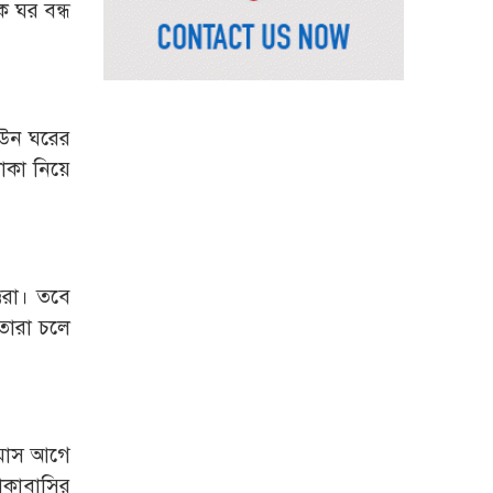
ে ঘর বন্ধ
সৌদি আরব, পাকিস্তান ও
তুরস্কের মধ্যে যৌথ
প্রতিরক্ষা চুক্তি স্বাক্ষর
রাষ্ট্রপতি নির্বাচন: ডাকা হবে
াউন ঘরের
সংসদের বিশেষ অধিবেশন
টাকা নিয়ে
বিএনপি নেতাকর্মীদের ‘খাই
খাই’ বন্ধের আহ্বান এমপি
জামালের
২৩তম রাষ্ট্রপতি হিসেবে
তরা। তবে
আলোচনায় যারা
তারা চলে
বিদায়বেলায় রাজশাহী
জেলা পুলিশের ভালোবাসা
পেলেন দুই শিক্ষানবিশ
এএসপি
১ মাস আগে
াকাবাসির
রাজশাহীতে পুলিশের