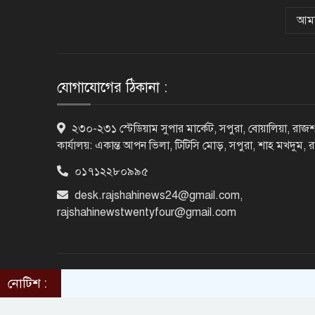
আমা
যোগাযোগের ঠিকানা :
২৩০-২৩১ স্টেডিয়াম সুপার মার্কেট, সপুরা, বোয়ালিয়া, রাজশ
কার্যালয়: একান্ত আপন ভিলা, টিটিসি মোড়, সপুরা, শাহ মখদুম, 
০১৭১২২৮০৯৯৫
desk.rajshahinews24@gmail.com
,
rajshahinewstwentyfour@gmail.com
©2014 - 2024. RajshahiNews24.Com . All rights res
নোটিশ :