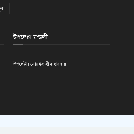
ল্য
উপদেষ্ঠা মন্ডলী
উপদেষ্টাঃ মোঃ ইব্রাহীম হায়দার
ThemesBazar.com
Design & Developed BY