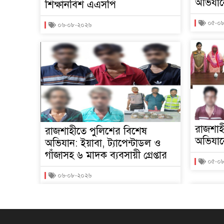
অভিযানে
শিক্ষানবিশ এএসপি
০৫-০
০৬-০৮-২০২৬
রাজশাহ
রাজশাহীতে পুলিশের বিশেষ
অভিযানে
অভিযান: ইয়াবা, ট্যাপেন্টাডল ও
গাঁজাসহ ৬ মাদক ব্যবসায়ী গ্রেপ্তার
০৫-০
০৬-০৮-২০২৬