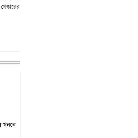
বিশেষ অভিযান: ইয়াবা,
রেপ্তারের
ট্যাপেন্টাডল ও গাঁজাসহ ৬
মাদক ব্যবসায়ী গ্রেপ্তার
নদীদূষণ রোধে সমন্বিত
পদক্ষেপ গ্রহণে অবহেলার
সুযোগ নেই: প্রধানমন্ত্রী
উদ্যোক্তা মেলার সমাপনী
অনুষ্ঠান, ৬০ উদ্যোক্তাকে
সম্মাননা দিলেন সিটি
প্রশাসক
রংপুরে চলন্ত ট্রেনে উঠতে
গিয়ে কাটা পড়ে রেলকর্মীর
মৃত্যু
রাষ্ট্রপতি নির্বাচনের চূড়ান্ত
তারিখ ঘোষণা
ল খননে
সাভারের রাজপথে রক্তের