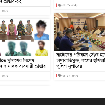
 গ্রেপ্তার-২২
০৪-০৮-২০২৬
৮-২০২৬
নাটোরের পরিবহন সেক্টর হব
ীতে পুলিশের বিশেষ
চাঁদাবাজিমুক্ত, কঠোর হুঁশিয়া
 ৭ মাদক ব্যবসায়ী গ্রেপ্তার
পুলিশ সুপারের
৮-২০২৬
০৪-০৮-২০২৬