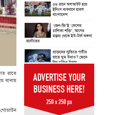
৫৪ রানে অলআউট হয়ে
ইনিংস ব্যবধানে হারল
বাংলাদেশ
‘জেন-জি’ই ‘দেশের
চালিকা শক্তি’, আগের
মন্তব্য থেকে ইউ-টার্ন কঙ্গনা
রনৌতের
প্রাক্তনের স্মৃতিতে গভীর
রাতে ঘুম উধাও? জেনে
নিন মুক্তির উপায়
গত রাতে
দেশের আট জেলায়
বজ্রবৃষ্টির আশঙ্কা, ছয়
নায় থানায়
অঞ্চলে হতে পারে ভারী
বর্ষণ
অর্ধশতাধিক বাংলাদেশিসহ
গ্রিসের উপকূলে ২০২
 ও গোডাউন
অভিবাসী উদ্ধার