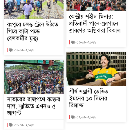
কেন্দ্রীয় শহীদ মিনার:
প্রতিবাদী গানে-স্লোগানে
রংপুরে চলন্ত ট্রেনে উঠতে
শ্রাবণের অগ্নিঝরা বিকাল
গিয়ে কাটা পড়ে
রেলকর্মীর মৃত্যু
০৩-০৮-২০২৬
০৬-০৮-২০২৬
শীর্ষ সন্ত্রাসী ডেভিড
ইমনের ১০ দিনের
সাভারের রাজপথে রক্তের
রিমান্ড
দাগ, স্মৃতিতে এখনও ৫
আগস্ট
০২-০৮-২০২৬
০৬-০৮-২০২৬