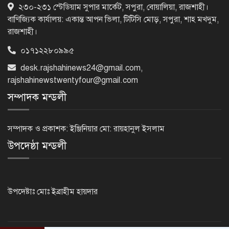
র‌্যাবের বিশেষ অভিযানে দুর্গাপুরে
২৩০-২৩১ স্টেডিয়াম সুপার মার্কেট, সপুরা, বোয়ালিয়া, রাজশাহী।
চাঞ্চল্যকর ধর্ষণচেষ্টা মামলার পলাতক
বাণিজ্যিক কার্যালয়: একান্ত আপন ভিলা, টিটিসি মোড়, সপুরা, শাহ মখদুম,
আসামি গ্রেফতার
রাজশাহী।
০১৭১২২৮০৯৯৫
পাঁচতলার কার্নিশে আটকা মাদ্রাসাছাত্রীকে
উদ্ধার করল ফায়ার সার্ভিস
desk.rajshahinews24@gmail.com
,
rajshahinewstwentyfour@gmail.com
সম্পাদক মন্ডলী
মন্দিরের নিজস্ব জমি ক্রয়, রাসিক প্রশাসক
রিটনের উপস্থিতিতে মহোৎসব
সম্পাদক ও প্রকাশক: ইঞ্জিনিয়ার মো: রায়হানুল ইসলাম
উপদেষ্ঠা মন্ডলী
হরমুজ প্রণালি খুলতে যুক্তরাষ্ট্রকে ইরানের ৬
শর্ত
উপদেষ্টাঃ মোঃ ইব্রাহীম হায়দার
গুরুতর অসুস্থ ‘বালিকা বধূ’, দোয়া চাইলেন