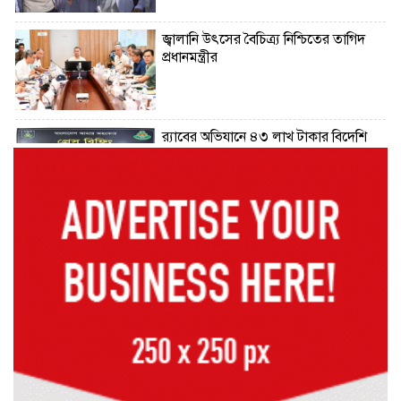
জ্বালানি উৎসের বৈচিত্র্য নিশ্চিতের তাগিদ
প্রধানমন্ত্রীর
র‌্যাবের অভিযানে ৪৩ লাখ টাকার বিদেশি
জাল নোটসহ গ্রেফতার ২
আগামী পাঁচদিনের আবহাওয়া : বাড়ছে বৃষ্টি
ও বজ্রপাতের প্রবণতা
কক্সবাজারের মাতারবাড়ী পৌঁছেছেন
প্রধানমন্ত্রী