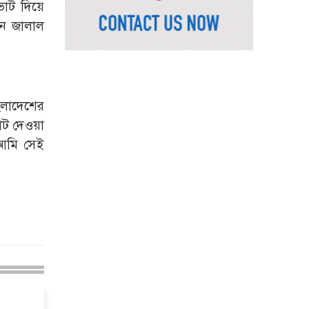
ভূমিমন্ত্রী
ভোট দিয়ে
ান জালাল
নেসকো কেন, কোনো কিছুই
রাজশাহী থেকে যাবে না:
ভূমিমন্ত্রী
নগরীকে মাদকমুক্ত ও
বিভিন্ন অপরাধমুক্ত করতে
ংলাদেশের
পুলিশের বিশেষ অভিযানে
োট দেওয়া
গ্রেপ্তার-২২
 আমি সেই
রাজশাহীতে পুলিশের
বিশেষ অভিযানে ৭ মাদক
ব্যবসায়ী গ্রেপ্তার
৫ আগস্ট গণতান্ত্রিক
রাজনৈতিক অধিকার
পুনঃপ্রতিষ্ঠার দিন: প্রধানমন্ত্রী
নেইমারের দুর্দান্ত অ্যাসিস্টে
কোয়ার্টার ফাইনালে সান্তোস