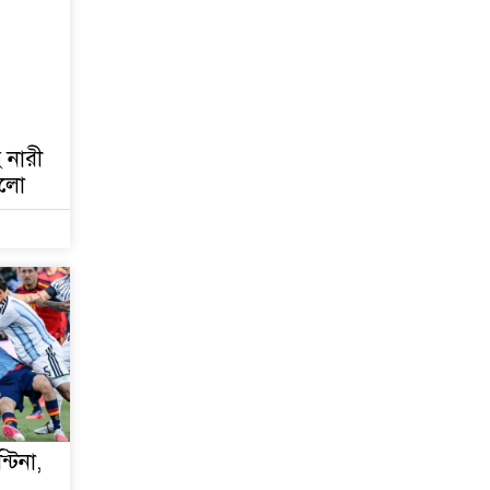
জুলাই গণঅভ্যুত্থান দিবস
আজ
জুলাই স্মৃতি জাদুঘর
উদ্বোধন করলেন প্রধানমন্ত্রী
হ নারী
 হলো
‘জুলাই সনদ বাস্তবায়ন করে
গণতান্ত্রিক রাষ্ট্র গড়ে তোলা
হবে’
হাসিনা পালানোর দিন
বিশ্বের বিভিন্ন দেশ যা
বলেছিল
ক্যানসারে মারা গেছেন
‘গজনি’ সিনেমার সেই
ভিলেন
্টিনা,
ফিরে দেখা ৫ আগস্ট
গণউল্লাসে বদলে যায়