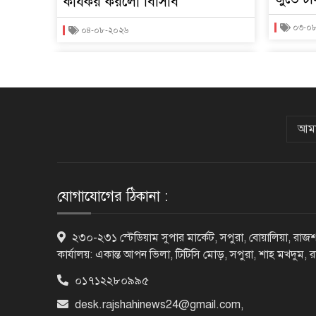
কার্যকর করলো বিসিবি
০৩-০
০৪-০৮-২০২৬
আমা
যোগাযোগের ঠিকানা :
২৩০-২৩১ স্টেডিয়াম সুপার মার্কেট, সপুরা, বোয়ালিয়া, রাজশ
কার্যালয়: একান্ত আপন ভিলা, টিটিসি মোড়, সপুরা, শাহ মখদুম, 
০১৭১২২৮০৯৯৫
desk.rajshahinews24@gmail.com
,