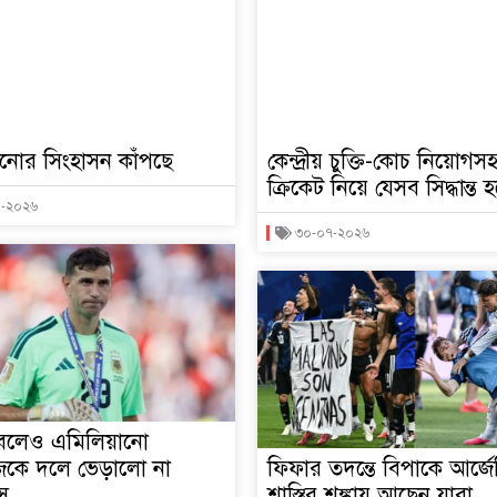
িনোর সিংহাসন কাঁপছে
কেন্দ্রীয় চুক্তি-কোচ নিয়োগস
ক্রিকেট নিয়ে যেসব সিদ্ধান্ত
৮-২০২৬
৩০-০৭-২০২৬
বলেও এমিলিয়ানো
নেজকে দলে ভেড়ালো না
ফিফার তদন্তে বিপাকে আর্জেন
াস
শাস্তির শঙ্কায় আছেন যারা