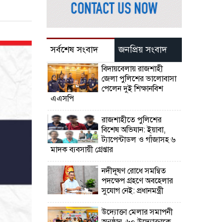
সর্বশেষ সংবাদ
জনপ্রিয় সংবাদ
বিদায়বেলায় রাজশাহী
জেলা পুলিশের ভালোবাসা
পেলেন দুই শিক্ষানবিশ
এএসপি
রাজশাহীতে পুলিশের
বিশেষ অভিযান: ইয়াবা,
ট্যাপেন্টাডল ও গাঁজাসহ ৬
মাদক ব্যবসায়ী গ্রেপ্তার
নদীদূষণ রোধে সমন্বিত
পদক্ষেপ গ্রহণে অবহেলার
সুযোগ নেই: প্রধানমন্ত্রী
উদ্যোক্তা মেলার সমাপনী
অনুষ্ঠান, ৬০ উদ্যোক্তাকে