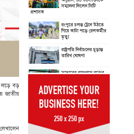
সম্মাননা দিলেন সিটি
প্রশাসক
রংপুরে চলন্ত ট্রেনে উঠতে
গিয়ে কাটা পড়ে রেলকর্মীর
মৃত্যু
রাষ্ট্রপতি নির্বাচনের চূড়ান্ত
তারিখ ঘোষণা
সাভারের রাজপথে রক্তের
দাগ, স্মৃতিতে এখনও ৫
আগস্ট
ে লড়ে বড়
য়ে জাতীয়
ভিসাসেবা নিয়ে ভারতীয়
হাইকমিশনের সতর্কতা
জারি
দুর্নীতিমুক্ত প্রশাসন গড়াই
 লেখালেন
সরকারের মূল লক্ষ্য :