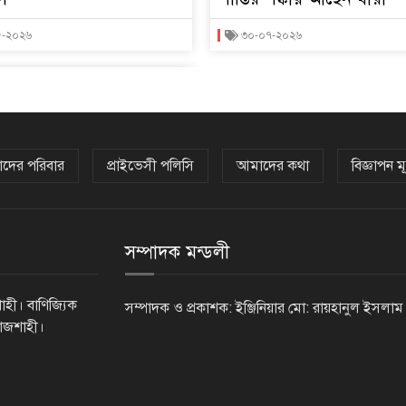
৮-২০২৬
৩০-০৭-২০২৬
দের পরিবার
প্রাইভেসী পলিসি
আমাদের কথা
বিজ্ঞাপন মূ
সম্পাদক মন্ডলী
াহী। বাণিজ্যিক
সম্পাদক ও প্রকাশক: ইঞ্জিনিয়ার মো: রায়হানুল ইসলাম
রাজশাহী।