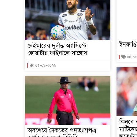
ইনফান্ত
নেইমারের দুর্দান্ত অ্যাসিস্টে
কোয়ার্টার ফাইনালে সান্তোস
০৪-০
০৫-০৮-২০২৬
কিনবে 
মার্টি
অবশেষে সৈকতের পদত্যাগপত্র
জুভেন্ট