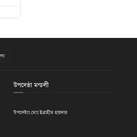
থমথমে রাজধানী
ল্য
উপদেষ্ঠা মন্ডলী
উপদেষ্টাঃ মোঃ ইব্রাহীম হায়দার