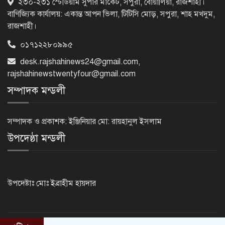
২৩০-২৩১ স্টেডিয়াম সুপার মার্কেট, সপুরা, বোয়ালিয়া, রাজশাহী।
অধিবেশন
বাণিজ্যিক কার্যালয়: একান্ত আপন ভিলা, টিটিসি মোড়, সপুরা, শাহ মখদুম,
রাজশাহী।
০১৭১২২৮০৯৯৫
বিএনপি নেতাকর্মীদের ‘খাই খাই’ বন্ধের
আহ্বান এমপি জামালের
desk.rajshahinews24@gmail.com
,
rajshahinewstwentyfour@gmail.com
সম্পাদক মন্ডলী
২৩তম রাষ্ট্রপতি হিসেবে আলোচনায় যারা
সম্পাদক ও প্রকাশক: ইঞ্জিনিয়ার মো: রায়হানুল ইসলাম
উপদেষ্ঠা মন্ডলী
বিদায়বেলায় রাজশাহী জেলা পুলিশের
ভালোবাসা পেলেন দুই শিক্ষানবিশ এএসপি
উপদেষ্টাঃ মোঃ ইব্রাহীম হায়দার
রাজশাহীতে পুলিশের বিশেষ অভিযান:
ইয়াবা, ট্যাপেন্টাডল ও গাঁজাসহ ৬ মাদক