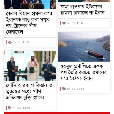
ক্ষমা চাওয়ায় ইউক্রেনে
হামলা চালাচ্ছে না ইরান
কেবল বিমান হামলা করে
ইরানকে কাবু করা সম্ভব
০৪-০৮-২০২৬
নয়: ট্রাম্পের শীর্ষ
জেনারেল
০৮-০৮-২০২৬
হরমুজ প্রণালিতে একক
পথ তৈরি করতে ওমানের
সঙ্গে বৈঠকে ইরান
সৌদি আরব, পাকিস্তান ও
০৪-০৮-২০২৬
তুরস্কের মধ্যে যৌথ
প্রতিরক্ষা চুক্তি স্বাক্ষর
০৭-০৮-২০২৬