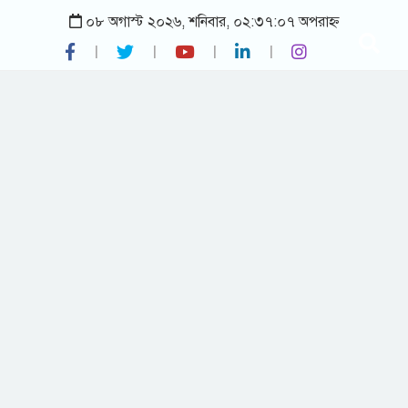
০৮ অগাস্ট ২০২৬, শনিবার, ০২:৩৭:০৭ অপরাহ্ন