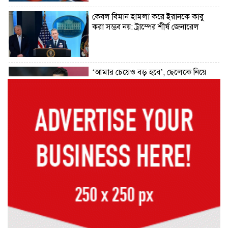
কেবল বিমান হামলা করে ইরানকে কাবু
করা সম্ভব নয়: ট্রাম্পের শীর্ষ জেনারেল
‘আমার চেয়েও বড় হবে’, ছেলেকে নিয়ে
রোনালদোর বড় আশা
৫৪ রানে অলআউট হয়ে ইনিংস ব্যবধানে
হারল বাংলাদেশ
‘জেন-জি’ই ‘দেশের চালিকা শক্তি’, আগের
মন্তব্য থেকে ইউ-টার্ন কঙ্গনা রনৌতের