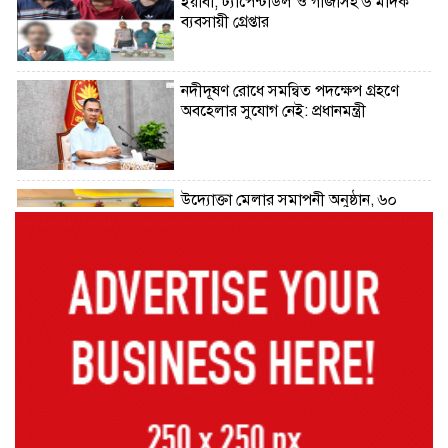
ইয়াবা, ট্যাপেন্টাডল ও গাঁজাসহ ৬ মাদক
ব্যবসায়ী গ্রেপ্তার
নদীদূষণ রোধে সমন্বিত পদক্ষেপ গ্রহণে
অবহেলার সুযোগ নেই: প্রধানমন্ত্রী
উদ্যোক্তা মেলার সমাপনী অনুষ্ঠান, ৬০
উদ্যোক্তাকে সম্মাননা দিলেন সিটি প্রশাসক
রংপুরে চলন্ত ট্রেনে উঠতে গিয়ে কাটা পড়ে
রেলকর্মীর মৃত্যু
রাষ্ট্রপতি নির্বাচনের চূড়ান্ত তারিখ ঘোষণা