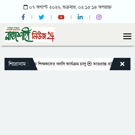
০৭ অগাস্ট ২০২৬, শুক্রবার, ০২:১৫:১৪ অপরাহ্ন
শিরোনাম :
তো এমপিওভুক্ত শিক্ষকদের বদলি কার্যক্রম চালু
ভারপ্রাপ্ত রাষ্ট্রপতিকে শুভেচ্