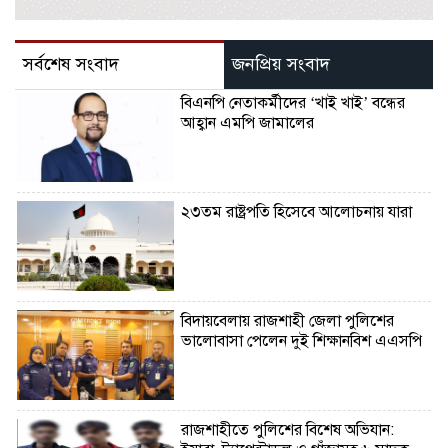
সর্বশেষ সংবাদ
জনপ্রিয় সংবাদ
বিএনপি নেতাকর্মীদের ‘খাই খাই’ বন্ধের
আহ্বান এমপি জামালের
২৩তম রাষ্ট্রপতি হিসেবে আলোচনায় যারা
বিদায়বেলায় রাজশাহী জেলা পুলিশের
ভালোবাসা পেলেন দুই শিক্ষানবিশ এএসপি
রাজশাহীতে পুলিশের বিশেষ অভিযান: