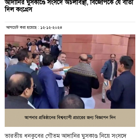
আদানির ঘুসকাণ্ডে সংসদে অচলাবস্থা, বিজেপিকে যে বার্তা
দিল কংগ্রেস
আপডেট করা হয়েছে : ১২-১২-২০২৪
ভারতীয় ধনকুবের গৌতম আদানির ঘুসকাণ্ড নিয়ে সংসদে