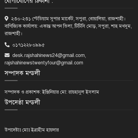
যোগাযোগের ঠিকানা :
নগরীকে মাদকমুক্ত ও বিভিন্ন অপরাধমুক্ত
২৩০-২৩১ স্টেডিয়াম সুপার মার্কেট, সপুরা, বোয়ালিয়া, রাজশাহী।
করতে পুলিশের বিশেষ অভিযানে
বাণিজ্যিক কার্যালয়: একান্ত আপন ভিলা, টিটিসি মোড়, সপুরা, শাহ মখদুম,
গ্রেপ্তার-২২
রাজশাহী।
০১৭১২২৮০৯৯৫
রাজশাহীতে পুলিশের বিশেষ অভিযানে ৭
মাদক ব্যবসায়ী গ্রেপ্তার
desk.rajshahinews24@gmail.com
,
rajshahinewstwentyfour@gmail.com
সম্পাদক মন্ডলী
৫ আগস্ট গণতান্ত্রিক রাজনৈতিক অধিকার
পুনঃপ্রতিষ্ঠার দিন: প্রধানমন্ত্রী
সম্পাদক ও প্রকাশক: ইঞ্জিনিয়ার মো: রায়হানুল ইসলাম
উপদেষ্ঠা মন্ডলী
নেইমারের দুর্দান্ত অ্যাসিস্টে কোয়ার্টার
ফাইনালে সান্তোস
উপদেষ্টাঃ মোঃ ইব্রাহীম হায়দার