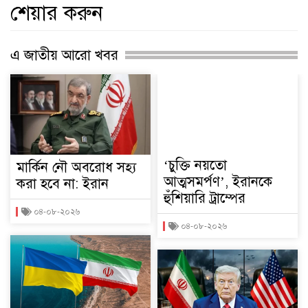
শেয়ার করুন
এ জাতীয় আরো খবর
‘চুক্তি নয়তো
মার্কিন নৌ অবরোধ সহ্য
আত্মসমর্পণ’, ইরানকে
করা হবে না: ইরান
হুঁশিয়ারি ট্রাম্পের
০৪-০৮-২০২৬
০৪-০৮-২০২৬