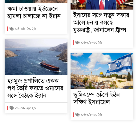
ক্ষমা চাওয়ায় ইউক্রেনে
ইরানের সঙ্গে নতুন দফার
হামলা চালাচ্ছে না ইরান
আলোচনায় বসছে
যুক্তরাষ্ট্র, জানালেন ট্রাম্প
০৪-০৮-২০২৬
০৩-০৮-২০২৬
হরমুজ প্রণালিতে একক
পথ তৈরি করতে ওমানের
ভূমিকম্পে কেঁপে উঠল
সঙ্গে বৈঠকে ইরান
দক্ষিণ ইসরায়েল
০৪-০৮-২০২৬
০৩-০৮-২০২৬