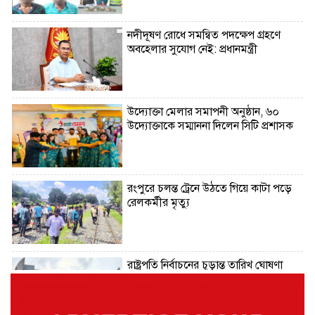
নদীদূষণ রোধে সমন্বিত পদক্ষেপ গ্রহণে
অবহেলার সুযোগ নেই: প্রধানমন্ত্রী
উদ্যোক্তা মেলার সমাপনী অনুষ্ঠান, ৬০
উদ্যোক্তাকে সম্মাননা দিলেন সিটি প্রশাসক
রংপুরে চলন্ত ট্রেনে উঠতে গিয়ে কাটা পড়ে
রেলকর্মীর মৃত্যু
রাষ্ট্রপতি নির্বাচনের চূড়ান্ত তারিখ ঘোষণা