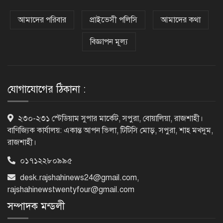
নগরীকে মাদকমুক্ত ও বিভিন্ন অপরাধমুক্ত
করতে পুলিশের বিশেষ অভিযানে
আমাদের পরিবার
প্রাইভেসী পলিসি
আমাদের কথা
গ্রেপ্তার-২২
বিজ্ঞাপন মূল্য
রাজশাহীতে পুলিশের বিশেষ অভিযানে ৭
মাদক ব্যবসায়ী গ্রেপ্তার
যোগাযোগের ঠিকানা :
৫ আগস্ট গণতান্ত্রিক রাজনৈতিক অধিকার
২৩০-২৩১ স্টেডিয়াম সুপার মার্কেট, সপুরা, বোয়ালিয়া, রাজশাহী।
পুনঃপ্রতিষ্ঠার দিন: প্রধানমন্ত্রী
বাণিজ্যিক কার্যালয়: একান্ত আপন ভিলা, টিটিসি মোড়, সপুরা, শাহ মখদুম,
রাজশাহী।
০১৭১২২৮০৯৯৫
নেইমারের দুর্দান্ত অ্যাসিস্টে কোয়ার্টার
ফাইনালে সান্তোস
desk.rajshahinews24@gmail.com
,
rajshahinewstwentyfour@gmail.com
সম্পাদক মন্ডলী
জুলাই গণঅভ্যুত্থান দিবস আজ