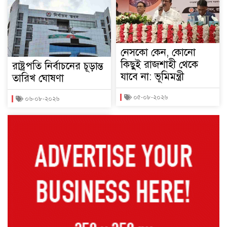
নেসকো কেন, কোনো
কিছুই রাজশাহী থেকে
রাষ্ট্রপতি নির্বাচনের চূড়ান্ত
যাবে না: ভূমিমন্ত্রী
তারিখ ঘোষণা
০৫-০৮-২০২৬
০৬-০৮-২০২৬