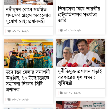
ভিসাসেবা নিয়ে ভারতীয়
নদীদূষণ রোধে সমন্বিত
হাইকমিশনের সতর্কতা
পদক্ষেপ গ্রহণে অবহেলার
জারি
সুযোগ নেই: প্রধানমন্ত্রী
০৫-০৮-২০২৬
০৬-০৮-২০২৬
দুর্নীতিমুক্ত প্রশাসন গড়াই
উদ্যোক্তা মেলার সমাপনী
সরকারের মূল লক্ষ্য :
অনুষ্ঠান, ৬০ উদ্যোক্তাকে
ভূমিমন্ত্রী
সম্মাননা দিলেন সিটি
প্রশাসক
০৫-০৮-২০২৬
০৬-০৮-২০২৬