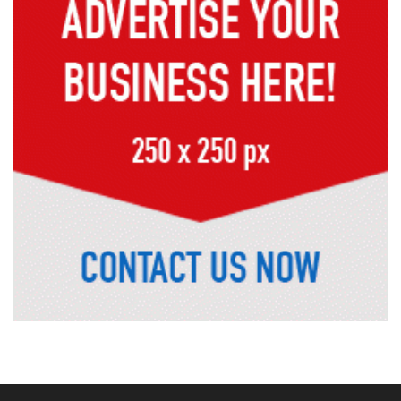
সাভারের রাজপথে রক্তের দাগ, স্মৃতিতে
এখনও ৫ আগস্ট
ভিসাসেবা নিয়ে ভারতীয় হাইকমিশনের
সতর্কতা জারি
দুর্নীতিমুক্ত প্রশাসন গড়াই সরকারের মূল
লক্ষ্য : ভূমিমন্ত্রী
নেসকো কেন, কোনো কিছুই রাজশাহী থেকে
যাবে না: ভূমিমন্ত্রী