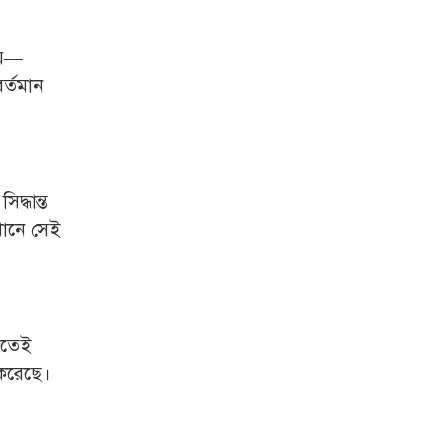
জুলাই গণঅভ্যুত্থান দিবস
আজ
হয়—
র্তমান
জুলাই স্মৃতি জাদুঘর
উদ্বোধন করলেন প্রধানমন্ত্রী
‘জুলাই সনদ বাস্তবায়ন করে
গণতান্ত্রিক রাষ্ট্র গড়ে তোলা
্ধান্ত
হবে’
খানে সেই
হাসিনা পালানোর দিন
বিশ্বের বিভিন্ন দেশ যা
বলেছিল
ক্যানসারে মারা গেছেন
ড়িতেই
‘গজনি’ সিনেমার সেই
 করেছে।
ভিলেন
ফিরে দেখা ৫ আগস্ট
গণউল্লাসে বদলে যায়