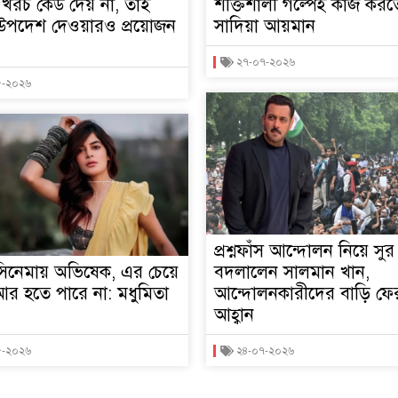
খরচ কেউ দেয় না, তাই
শক্তিশালী গল্পেই কাজ করত
উপদেশ দেওয়ারও প্রয়োজন
সাদিয়া আয়মান
২৭-০৭-২০২৬
৮-২০২৬
প্রশ্নফাঁস আন্দোলন নিয়ে সুর
সিনেমায় অভিষেক, এর চেয়ে
বদলালেন সালমান খান,
র হতে পারে না: মধুমিতা
আন্দোলনকারীদের বাড়ি ফে
আহ্বান
৮-২০২৬
২৪-০৭-২০২৬