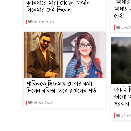
‘আমার 
ক্যানসারে মারা গেছেন ‘গজনি’
আমায় 
সিনেমার সেই ভিলেন
নেই’
০৫-০৮-২০২৬
০৩-০
শাকিবকে সিনেমায় ফেরার কথা
ঢাকাই 
দিলেন ববিতা, তবে রাখলেন শর্ত
ভালো আ
সরকার
০৪-০৮-২০২৬
০২-০