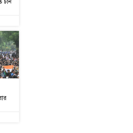
ে চান
রার