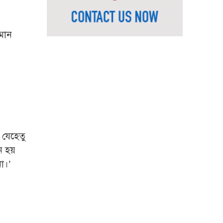
ভূমিমন্ত্রী
নেসকো কেন, কোনো কিছুই
রাজশাহী থেকে যাবে না:
তমান
ভূমিমন্ত্রী
নগরীকে মাদকমুক্ত ও
বিভিন্ন অপরাধমুক্ত করতে
পুলিশের বিশেষ অভিযানে
গ্রেপ্তার-২২
রাজশাহীতে পুলিশের
বিশেষ অভিযানে ৭ মাদক
ব্যবসায়ী গ্রেপ্তার
 যেহেতু
ন হয়
৫ আগস্ট গণতান্ত্রিক
া।’
রাজনৈতিক অধিকার
পুনঃপ্রতিষ্ঠার দিন: প্রধানমন্ত্রী
নেইমারের দুর্দান্ত অ্যাসিস্টে
কোয়ার্টার ফাইনালে সান্তোস