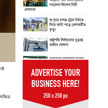
সম্মাননা দিলেন সিটি
প্রশাসক
রংপুরে চলন্ত ট্রেনে উঠতে
গিয়ে কাটা পড়ে রেলকর্মীর
মৃত্যু
রাষ্ট্রপতি নির্বাচনের চূড়ান্ত
তারিখ ঘোষণা
সাভারের রাজপথে রক্তের
দাগ, স্মৃতিতে এখনও ৫
আগস্ট
ষ্ট
ভিসাসেবা নিয়ে ভারতীয়
হাইকমিশনের সতর্কতা
জারি
্চিত্র
দুর্নীতিমুক্ত প্রশাসন গড়াই
সরকারের মূল লক্ষ্য :