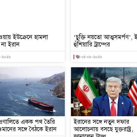
াওয়ায় ইউক্রেনে হামলা
‘চুক্তি নয়তো আত্মসমর্পণ’,
ে না ইরান
হুঁশিয়ারি ট্রাম্পের
৮-২০২৬
০৪-০৮-২০২৬
প্রণালিতে একক পথ তৈরি
ইরানের সঙ্গে নতুন দফার
মানের সঙ্গে বৈঠকে ইরান
আলোচনায় বসছে যুক্তরাষ্ট্র,
জানালেন ট্রাম্প