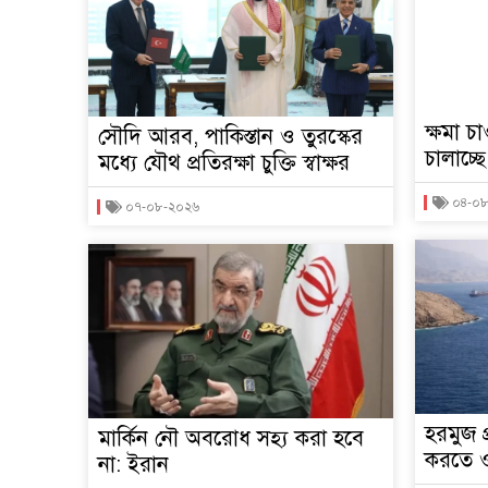
ক্ষমা চ
সৌদি আরব, পাকিস্তান ও তুরস্কের
চালাচ্ছ
মধ্যে যৌথ প্রতিরক্ষা চুক্তি স্বাক্ষর
০৪-০
০৭-০৮-২০২৬
হরমুজ 
মার্কিন নৌ অবরোধ সহ্য করা হবে
করতে ও
না: ইরান