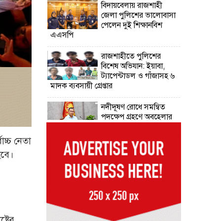
বিদায়বেলায় রাজশাহী
জেলা পুলিশের ভালোবাসা
পেলেন দুই শিক্ষানবিশ
এএসপি
রাজশাহীতে পুলিশের
বিশেষ অভিযান: ইয়াবা,
ট্যাপেন্টাডল ও গাঁজাসহ ৬
মাদক ব্যবসায়ী গ্রেপ্তার
নদীদূষণ রোধে সমন্বিত
পদক্ষেপ গ্রহণে অবহেলার
সুযোগ নেই: প্রধানমন্ত্রী
োচ্চ নেতা
উদ্যোক্তা মেলার সমাপনী
হবে।
অনুষ্ঠান, ৬০ উদ্যোক্তাকে
সম্মাননা দিলেন সিটি
প্রশাসক
রংপুরে চলন্ত ট্রেনে উঠতে
গিয়ে কাটা পড়ে রেলকর্মীর
মৃত্যু
ট্রের