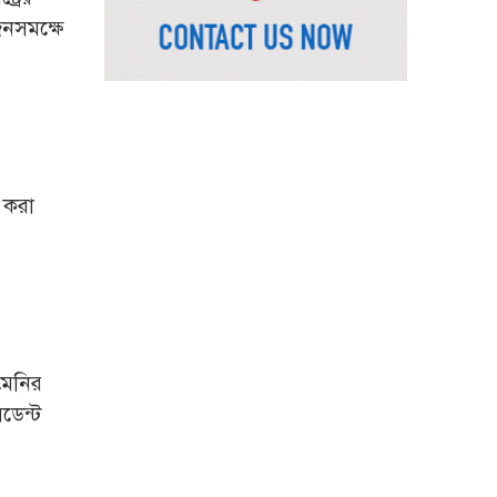
নসমক্ষে
রাষ্ট্রপতি নির্বাচনের চূড়ান্ত
তারিখ ঘোষণা
সাভারের রাজপথে রক্তের
দাগ, স্মৃতিতে এখনও ৫
আগস্ট
 করা
ভিসাসেবা নিয়ে ভারতীয়
হাইকমিশনের সতর্কতা
জারি
দুর্নীতিমুক্ত প্রশাসন গড়াই
সরকারের মূল লক্ষ্য :
ভূমিমন্ত্রী
মেনির
নেসকো কেন, কোনো কিছুই
ডেন্ট
রাজশাহী থেকে যাবে না:
ভূমিমন্ত্রী
নগরীকে মাদকমুক্ত ও