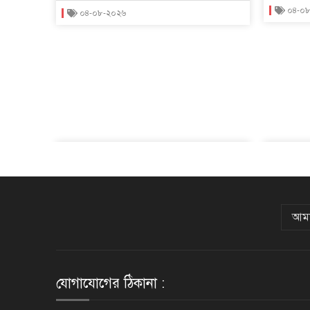
০৪-০
০৪-০৮-২০২৬
আমা
যোগাযোগের ঠিকানা :