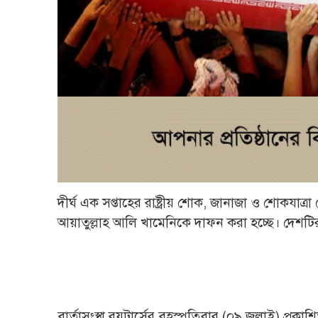
দীর্ঘ এক সপ্তাহের রাষ্ট্রীয় শোক, জানাজা ও শোকযাত্র
আয়াতুল্লাহ আলি খামেনিকে দাফন করা হচ্ছে। দেশটির
বার্তাসংস্থা রয়টার্সের বৃহস্পতিবার (০৯ জুলাই) প্রকা