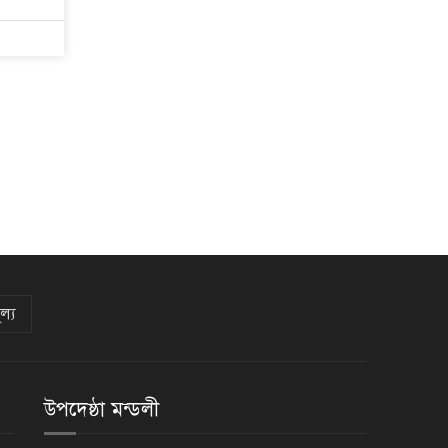
ল্য
উপদেষ্ঠা মন্ডলী