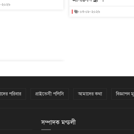
৮-২০২৬
০৩-০৮-২০২৬
দের পরিবার
প্রাইভেসী পলিসি
আমাদের কথা
বিজ্ঞাপন মূ
সম্পাদক মন্ডলী