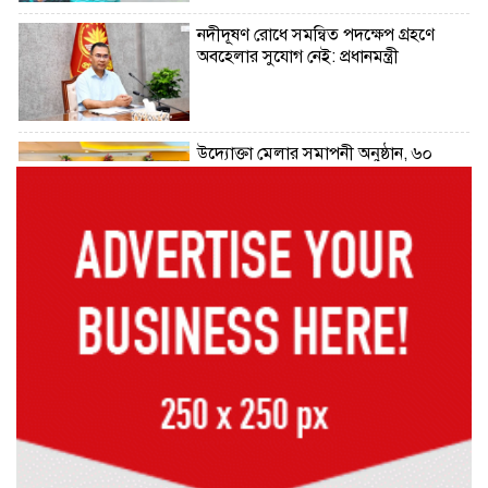
নদীদূষণ রোধে সমন্বিত পদক্ষেপ গ্রহণে
অবহেলার সুযোগ নেই: প্রধানমন্ত্রী
উদ্যোক্তা মেলার সমাপনী অনুষ্ঠান, ৬০
উদ্যোক্তাকে সম্মাননা দিলেন সিটি প্রশাসক
রংপুরে চলন্ত ট্রেনে উঠতে গিয়ে কাটা পড়ে
রেলকর্মীর মৃত্যু
রাষ্ট্রপতি নির্বাচনের চূড়ান্ত তারিখ ঘোষণা