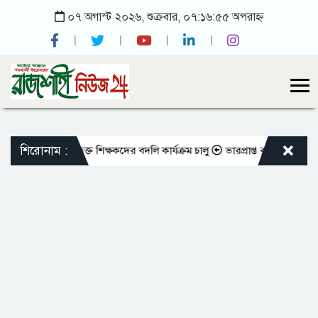
০৭ অগাস্ট ২০২৬, শুক্রবার, ০৭:১৬:৫৫ অপরাহ্ন
শিরোনাম :
মতো এমপিওভুক্ত শিক্ষকদের বদলি কার্যক্রম চালু
ভারপ্রাপ্ত রাষ্ট্রপতিকে শুভেচ