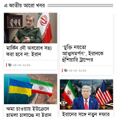
এ জাতীয় আরো খবর
‘চুক্তি নয়তো
মার্কিন নৌ অবরোধ সহ্য
আত্মসমর্পণ’, ইরানকে
করা হবে না: ইরান
হুঁশিয়ারি ট্রাম্পের
০৪-০৮-২০২৬
০৪-০৮-২০২৬
ক্ষমা চাওয়ায় ইউক্রেনে
ইরানের সঙ্গে নতুন দফার
হামলা চালাচ্ছে না ইরান