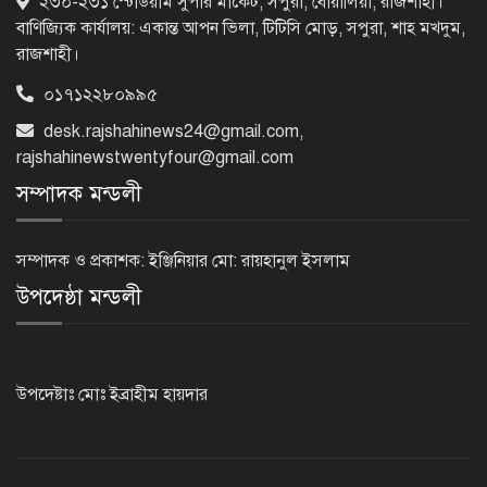
২৩০-২৩১ স্টেডিয়াম সুপার মার্কেট, সপুরা, বোয়ালিয়া, রাজশাহী।
করতে পুলিশের বিশেষ অভিযানে
বাণিজ্যিক কার্যালয়: একান্ত আপন ভিলা, টিটিসি মোড়, সপুরা, শাহ মখদুম,
গ্রেপ্তার-২২
রাজশাহী।
০১৭১২২৮০৯৯৫
রাজশাহীতে পুলিশের বিশেষ অভিযানে ৭
মাদক ব্যবসায়ী গ্রেপ্তার
desk.rajshahinews24@gmail.com
,
rajshahinewstwentyfour@gmail.com
সম্পাদক মন্ডলী
৫ আগস্ট গণতান্ত্রিক রাজনৈতিক অধিকার
পুনঃপ্রতিষ্ঠার দিন: প্রধানমন্ত্রী
সম্পাদক ও প্রকাশক: ইঞ্জিনিয়ার মো: রায়হানুল ইসলাম
উপদেষ্ঠা মন্ডলী
নেইমারের দুর্দান্ত অ্যাসিস্টে কোয়ার্টার
ফাইনালে সান্তোস
উপদেষ্টাঃ মোঃ ইব্রাহীম হায়দার
জুলাই গণঅভ্যুত্থান দিবস আজ