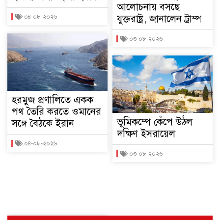
আলোচনায় বসছে
যুক্তরাষ্ট্র, জানালেন ট্রাম্প
০৪-০৮-২০২৬
০৩-০৮-২০২৬
হরমুজ প্রণালিতে একক
পথ তৈরি করতে ওমানের
ভূমিকম্পে কেঁপে উঠল
সঙ্গে বৈঠকে ইরান
দক্ষিণ ইসরায়েল
০৪-০৮-২০২৬
০৩-০৮-২০২৬