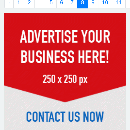
‹
1
2
...
5
6
7
8
9
10
11