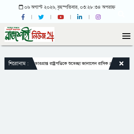
০৬ অগাস্ট ২০২৬, বৃহস্পতিবার, ০৩:২৮:৩৪ অপরাহ্ন
শিরোনাম :
যক্রম চালু
ভারপ্রাপ্ত রাষ্ট্রপতিকে শুভেচ্ছা জানালেন রাসিক প্রশাসক মাহফুজুর র