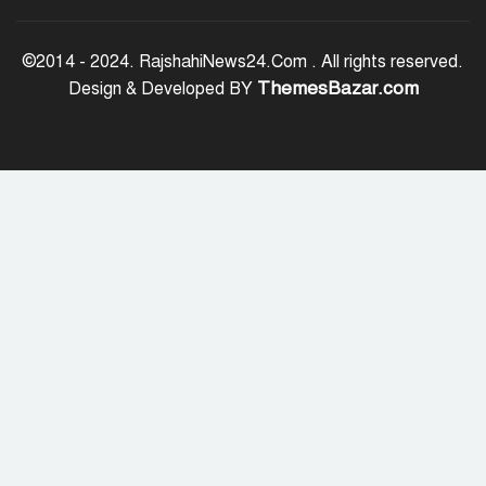
জাতীয় ঐক্য যেকোনো মূল্যে রক্ষা করতে
হবে: প্রধানমন্ত্রী
©2014 - 2024. RajshahiNews24.Com . All rights reserved.
ThemesBazar.com
Design & Developed BY
রাজশাহী মহানগরীকে মাদক ও অপরাধমুক্ত
করতে পুলিশের বিশেষ অভিযানে ২২ জন
গ্রেপ্তার
রাজশাহীতে মাদক বিরোধী অভিযানে ৮
মাদক ব্যবসায়ী গ্রেপ্তার
চট্টগ্রাম বোর্ডের স্থগিত এইচএসসি পরীক্ষার
নতুন সূচি প্রকাশ