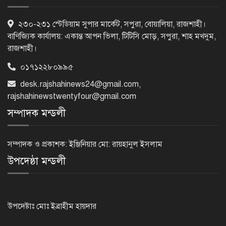
ফিরে দেখা ৫ আগস্ট গণউল্লাসে বদলে যায়
২৩০-২৩১ স্টেডিয়াম সুপার মার্কেট, সপুরা, বোয়ালিয়া, রাজশাহী।
থমথমে রাজধানী
বাণিজ্যিক কার্যালয়: একান্ত আপন ভিলা, টিটিসি মোড়, সপুরা, শাহ মখদুম,
রাজশাহী।
০১৭১২২৮০৯৯৫
রাজশাহীর গোদাগাড়ীতে খাল খননে
desk.rajshahinews24@gmail.com
,
অনিয়মের অভিযোগ
rajshahinewstwentyfour@gmail.com
সম্পাদক মন্ডলী
নাটোরের পরিবহন সেক্টর হবে
চাঁদাবাজিমুক্ত, কঠোর হুঁশিয়ারি পুলিশ
সম্পাদক ও প্রকাশক: ইঞ্জিনিয়ার মো: রায়হানুল ইসলাম
সুপারের
উপদেষ্ঠা মন্ডলী
নওগাঁয় শ্লীলতাহানির অভিযোগে প্রধান
শিক্ষকের বিরুদ্ধে মামলা
উপদেষ্টাঃ মোঃ ইব্রাহীম হায়দার