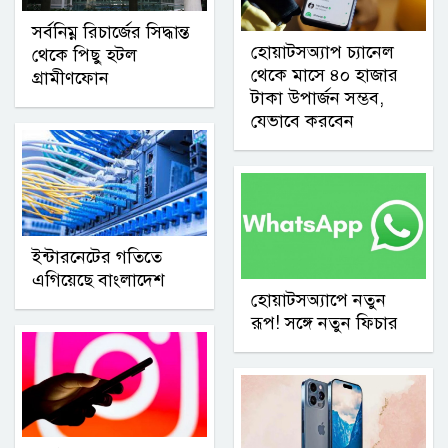
সর্বনিম্ন রিচার্জের সিদ্ধান্ত
হোয়াটসঅ্যাপ চ্যানেল
থেকে পিছু হটল
থেকে মাসে ৪০ হাজার
গ্রামীণফোন
টাকা উপার্জন সম্ভব,
যেভাবে করবেন
ইন্টারনেটের গতিতে
এগিয়েছে বাংলাদেশ
হোয়াটসঅ্যাপে নতুন
রূপ! সঙ্গে নতুন ফিচার