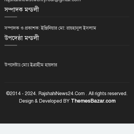
সম্পাদক মন্ডলী
নগরীকে মাদকমুক্ত ও বিভিন্ন অপরাধমুক্ত
করতে পুলিশের বিশেষ অভিযানে
সম্পাদক ও প্রকাশক: ইঞ্জিনিয়ার মো: রায়হানুল ইসলাম
গ্রেপ্তার-২২
উপদেষ্ঠা মন্ডলী
রাজশাহীতে পুলিশের বিশেষ অভিযানে ৭
মাদক ব্যবসায়ী গ্রেপ্তার
উপদেষ্টাঃ মোঃ ইব্রাহীম হায়দার
৫ আগস্ট গণতান্ত্রিক রাজনৈতিক অধিকার
পুনঃপ্রতিষ্ঠার দিন: প্রধানমন্ত্রী
©2014 - 2024. RajshahiNews24.Com . All rights reserved.
ThemesBazar.com
Design & Developed BY
নেইমারের দুর্দান্ত অ্যাসিস্টে কোয়ার্টার
ফাইনালে সান্তোস