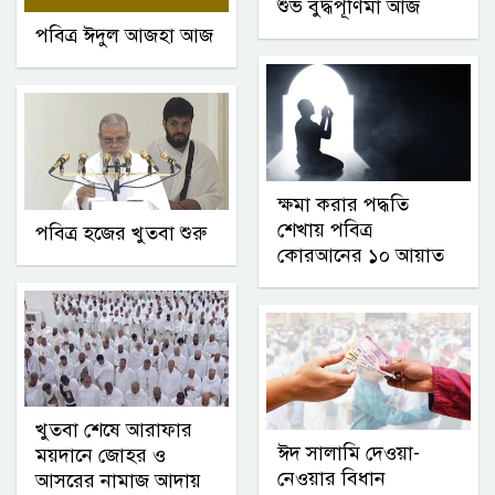
শুভ বুদ্ধপূর্ণিমা আজ
পবিত্র ঈদুল আজহা আজ
ক্ষমা করার পদ্ধতি
শেখায় পবিত্র
পবিত্র হজের খুতবা শুরু
কোরআনের ১০ আয়াত
খুতবা শেষে আরাফার
ঈদ সালামি দেওয়া-
ময়দানে জোহর ও
নেওয়ার বিধান
আসরের নামাজ আদায়