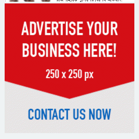
ইয়াবা, ট্যাপেন্টাডল ও গাঁজাসহ ৬ মাদক
ব্যবসায়ী গ্রেপ্তার
নদীদূষণ রোধে সমন্বিত পদক্ষেপ গ্রহণে
অবহেলার সুযোগ নেই: প্রধানমন্ত্রী
উদ্যোক্তা মেলার সমাপনী অনুষ্ঠান, ৬০
উদ্যোক্তাকে সম্মাননা দিলেন সিটি প্রশাসক
রংপুরে চলন্ত ট্রেনে উঠতে গিয়ে কাটা পড়ে
রেলকর্মীর মৃত্যু
রাষ্ট্রপতি নির্বাচনের চূড়ান্ত তারিখ ঘোষণা