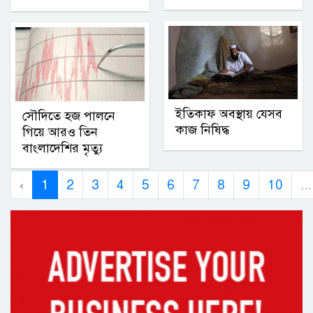
ইতিকাফ অবস্থায় যেসব
সৌদিতে হজ পালনে
কাজ নিষিদ্ধ
গিয়ে আরও তিন
বাংলাদেশির মৃত্যু
‹
1
2
3
4
5
6
7
8
9
10
...