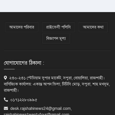
সাভারের রাজপথে রক্তের দাগ, স্মৃতিতে
এখনও ৫ আগস্ট
আমাদের পরিবার
প্রাইভেসী পলিসি
আমাদের কথা
বিজ্ঞাপন মূল্য
ভিসাসেবা নিয়ে ভারতীয় হাইকমিশনের
সতর্কতা জারি
যোগাযোগের ঠিকানা :
দুর্নীতিমুক্ত প্রশাসন গড়াই সরকারের মূল
২৩০-২৩১ স্টেডিয়াম সুপার মার্কেট, সপুরা, বোয়ালিয়া, রাজশাহী।
লক্ষ্য : ভূমিমন্ত্রী
বাণিজ্যিক কার্যালয়: একান্ত আপন ভিলা, টিটিসি মোড়, সপুরা, শাহ মখদুম,
রাজশাহী।
০১৭১২২৮০৯৯৫
নেসকো কেন, কোনো কিছুই রাজশাহী থেকে
desk.rajshahinews24@gmail.com
,
যাবে না: ভূমিমন্ত্রী
rajshahinewstwentyfour@gmail.com