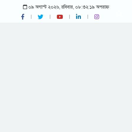
০৯ অগাস্ট ২০২৬, রবিবার, ০৮:৩২:১৯ অপরাহ্ন