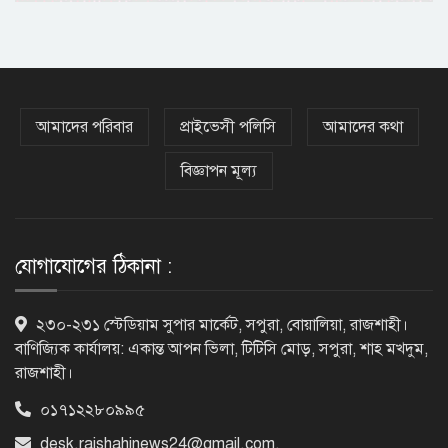
চাকরির সুযোগ
কক্সবাজারের পথে প্রধানমন্ত্রী
আমাদের পরিবার
প্রাইভেসী পলিসি
আমাদের কথা
বিজ্ঞাপন মূল্য
র‌্যাবের বিশেষ অভিযানে দুর্গাপুরে
চাঞ্চল্যকর ধর্ষণচেষ্টা মামলার পলাতক
আসামি গ্রেফতার
যোগাযোগের ঠিকানা :
পাঁচতলার কার্নিশে আটকা মাদ্রাসাছাত্রীকে
২৩০-২৩১ স্টেডিয়াম সুপার মার্কেট, সপুরা, বোয়ালিয়া, রাজশাহী।
উদ্ধার করল ফায়ার সার্ভিস
বাণিজ্যিক কার্যালয়: একান্ত আপন ভিলা, টিটিসি মোড়, সপুরা, শাহ মখদুম,
রাজশাহী।
০১৭১২২৮০৯৯৫
মন্দিরের নিজস্ব জমি ক্রয়, রাসিক প্রশাসক
desk.rajshahinews24@gmail.com
,
রিটনের উপস্থিতিতে মহোৎসব