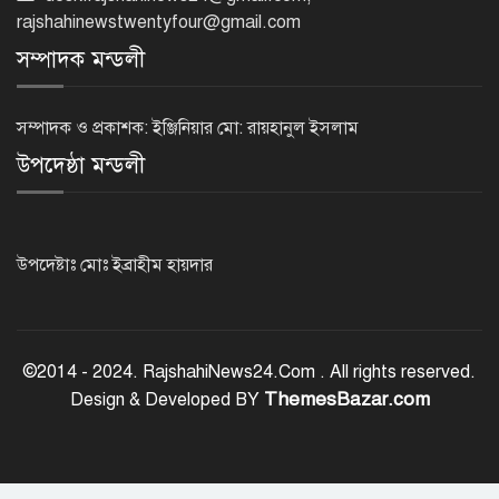
rajshahinewstwentyfour@gmail.com
সম্পাদক মন্ডলী
হরমুজ প্রণালি খুলতে যুক্তরাষ্ট্রকে ইরানের ৬
শর্ত
সম্পাদক ও প্রকাশক: ইঞ্জিনিয়ার মো: রায়হানুল ইসলাম
উপদেষ্ঠা মন্ডলী
গুরুতর অসুস্থ ‘বালিকা বধূ’, দোয়া চাইলেন
স্বামী
উপদেষ্টাঃ মোঃ ইব্রাহীম হায়দার
ট্রেজারি বিল-বন্ডে ব্যক্তি বিনিয়োগ কমেছে
©2014 - 2024. RajshahiNews24.Com . All rights reserved.
ThemesBazar.com
Design & Developed BY
ফ্যাসিবাদবিরোধী শক্তির ঐক্যবদ্ধ প্রচেষ্টা
ছাড়া জুলাই গণঅভ্যুত্থানের প্রত্যাশা পূরণ
হবে না