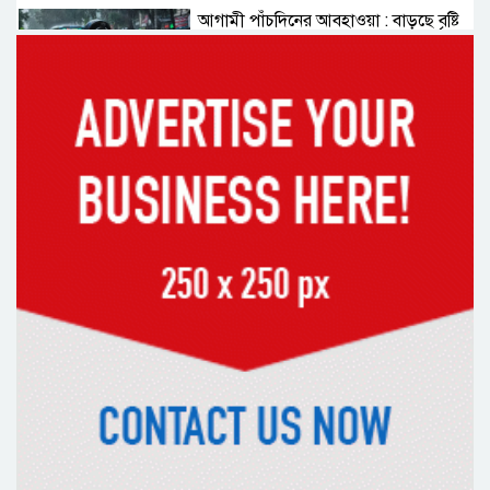
আগামী পাঁচদিনের আবহাওয়া : বাড়ছে বৃষ্টি
ও বজ্রপাতের প্রবণতা
কক্সবাজারের মাতারবাড়ী পৌঁছেছেন
প্রধানমন্ত্রী
রাষ্ট্রপতি নির্বাচনে বিএনপির দুই
মনোনয়নপত্র সংগ্রহ
দিল্লিতে শেখ হাসিনা বিতর্ক: বাংলাদেশ-
ভারত সম্পর্কে টানাপোড়েন কি বাড়ছে?
অষ্টম শ্রেণি পাসেই পুলিশ একাডেমিতে