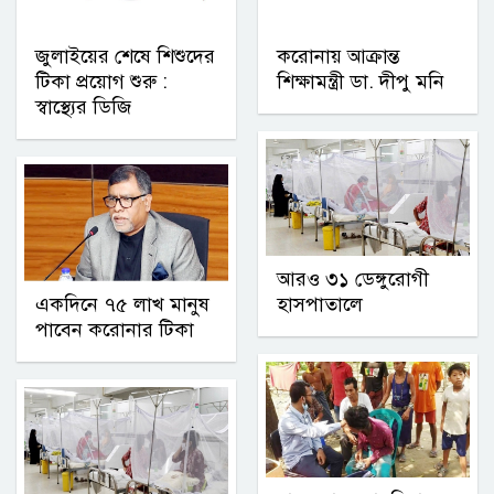
জুলাইয়ের শেষে শিশুদের
করোনায় আক্রান্ত
টিকা প্রয়োগ শুরু :
শিক্ষামন্ত্রী ডা. দীপু মনি
স্বাস্থ্যের ডিজি
আরও ৩১ ডেঙ্গুরোগী
একদিনে ৭৫ লাখ মানুষ
হাসপাতালে
পাবেন করোনার টিকা