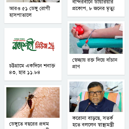
বান্দরবানে ডায়রিয়ার
আরও ৫১ ডেঙ্গু রোগী
প্রকোপ, ৮ জনের মৃত্যু
হাসপাতালে
স্বেচ্ছায় রক্ত দিয়ে বাঁচান
চট্টগ্রামে একদিনে শনাক্ত
প্রাণ
৪৩, হার ১১.৮৪
করোনা বাড়ছে, সতর্ক
ডেঙ্গুতে বছরের প্রথম
হতে বললেন স্বাস্থ্যমন্ত্রী