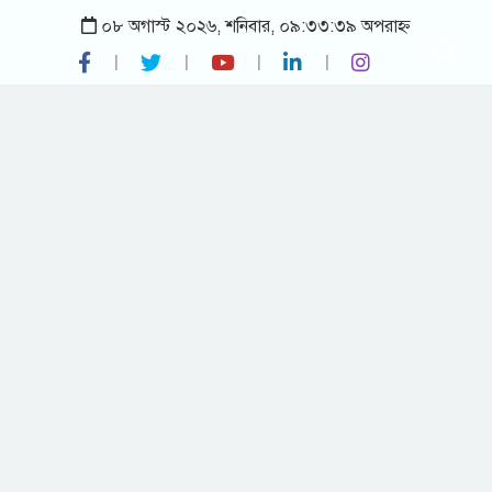
০৮ অগাস্ট ২০২৬, শনিবার, ০৯:৩৩:৩৯ অপরাহ্ন