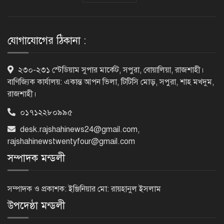
৫৪ রানে অলআউট হয়ে ইনিংস ব্যবধানে
হারল বাংলাদেশ
যোগাযোগের ঠিকানা :
‘জেন-জি’ই ‘দেশের চালিকা শক্তি’, আগের
২৩০-২৩১ স্টেডিয়াম সুপার মার্কেট, সপুরা, বোয়ালিয়া, রাজশাহী।
মন্তব্য থেকে ইউ-টার্ন কঙ্গনা রনৌতের
বাণিজ্যিক কার্যালয়: একান্ত আপন ভিলা, টিটিসি মোড়, সপুরা, শাহ মখদুম,
রাজশাহী।
০১৭১২২৮০৯৯৫
প্রাক্তনের স্মৃতিতে গভীর রাতে ঘুম উধাও?
desk.rajshahinews24@gmail.com
,
জেনে নিন মুক্তির উপায়
rajshahinewstwentyfour@gmail.com
সম্পাদক মন্ডলী
দেশের আট জেলায় বজ্রবৃষ্টির আশঙ্কা, ছয়
অঞ্চলে হতে পারে ভারী বর্ষণ
সম্পাদক ও প্রকাশক: ইঞ্জিনিয়ার মো: রায়হানুল ইসলাম
উপদেষ্ঠা মন্ডলী