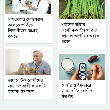
বেসরকারি মেডিক্যাল
শজনের ডাঁটার
কলেজে ভর্তিতে
অলৌকিক উপকারিতা,
শিক্ষার্থীদের আগ্রহ
জানলে আপনিও অবাক
কমছে
হবেন
ডায়াবেটিক রোগীদের
সেহরি ও ইফতারে
জন্য উপকারী কয়েকটি
ডায়াবেটিস রোগীর
ঘরোয়া উপাদান
করণীয়