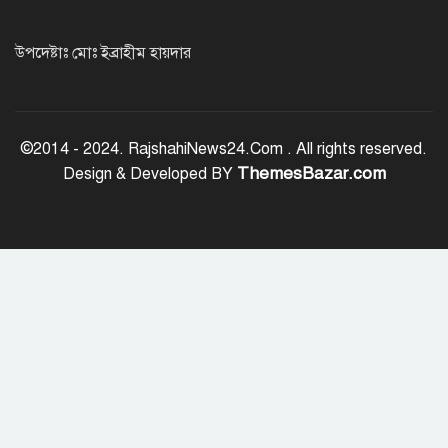
অর্ধশতাধিক বাংলাদেশিসহ গ্রিসের উপকূলে
২০২ অভিবাসী উদ্ধার
উপদেষ্টাঃ মোঃ ইব্রাহীম হায়দার
সৌদি আরব, পাকিস্তান ও তুরস্কের মধ্যে
যৌথ প্রতিরক্ষা চুক্তি স্বাক্ষর
©2014 - 2024. RajshahiNews24.Com . All rights reserved.
ThemesBazar.com
Design & Developed BY
রাষ্ট্রপতি নির্বাচন: ডাকা হবে সংসদের বিশেষ
অধিবেশন
বিএনপি নেতাকর্মীদের ‘খাই খাই’ বন্ধের
আহ্বান এমপি জামালের
২৩তম রাষ্ট্রপতি হিসেবে আলোচনায় যারা