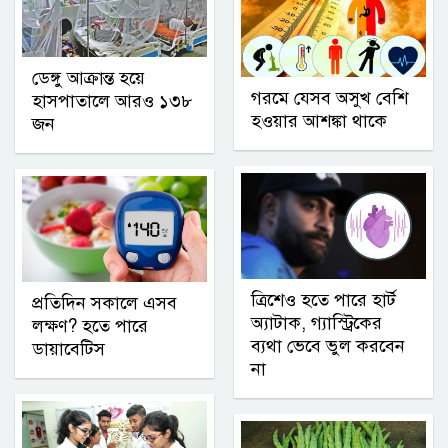
ডেঙ্গু আক্রান্ত হয়ে
গরমে যেসব অসুখ বেশি
হাসপাতালে আরও ১৩৮
হওয়ার আশঙ্কা থাকে
জন
ত্রিশেও হতে পারে হার্ট
প্রতিদিন সকালে এসব
অ্যাটাক, গ্যাস্ট্রিকের
লক্ষণ? হতে পারে
ব্যথা ভেবে ভুল করবেন
ডায়াবেটিস
না