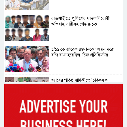
রাজশাহীতে পুলিশের মাদক বিরোধী
অভিযান, নারীসহ গ্রেপ্তার-১৩
১/১১ তে তারেক রহমানকে ‘আয়নাঘরে’
বন্দি রাখা হয়েছিল: চিফ প্রসিকিউটর
ড্যাবের প্রতিষ্ঠাবার্ষিকীতে চিকিৎসক
সমাবেশের উদ্বোধন করলেন প্রধানমন্ত্রী
১৭ বছর চাকরির পর স্থায়ীকরণের দুশ্চিন্তায়
ব্রেন স্ট্রোক, নির্বাচন অফিসকর্মীর মৃত্যু