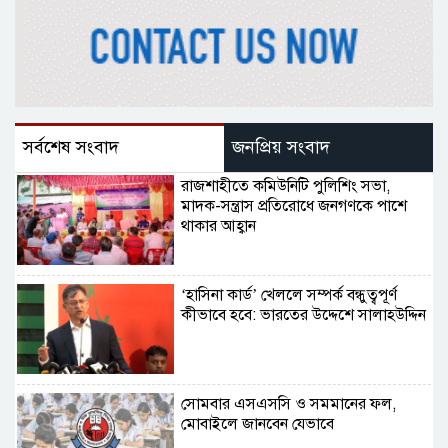
সর্বশেষ সংবাদ
জনপ্রিয় সংবাদ
রাজশাহীতে কমিউনিটি পুলিশিং সভা,
মাদক-সন্ত্রাস প্রতিরোধে জনগণকে পাশে
থাকার আহ্বান
‘হাসিনা কার্ড’ খেললে সম্পর্ক বন্ধুত্বপূর্ণ
কীভাবে হবে: ভারতের উদ্দেশে সালাহউদ্দিন
সোমবার এসএসসি ও সমমানের ফল,
মোবাইলে জানবেন যেভাবে