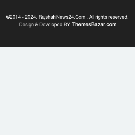
সৌদি আরব, পাকিস্তান ও তুরস্কের মধ্যে
যৌথ প্রতিরক্ষা চুক্তি স্বাক্ষর
©2014 - 2024. RajshahiNews24.Com . All rights reserved.
ThemesBazar.com
Design & Developed BY
রাষ্ট্রপতি নির্বাচন: ডাকা হবে সংসদের বিশেষ
অধিবেশন
বিএনপি নেতাকর্মীদের ‘খাই খাই’ বন্ধের
আহ্বান এমপি জামালের
২৩তম রাষ্ট্রপতি হিসেবে আলোচনায় যারা