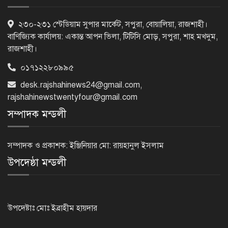
‘জেন-জি’ই ‘দেশের চালিকা শক্তি’, আগের
২৩০-২৩১ স্টেডিয়াম সুপার মার্কেট, সপুরা, বোয়ালিয়া, রাজশাহী।
মন্তব্য থেকে ইউ-টার্ন কঙ্গনা রনৌতের
বাণিজ্যিক কার্যালয়: একান্ত আপন ভিলা, টিটিসি মোড়, সপুরা, শাহ মখদুম,
রাজশাহী।
০১৭১২২৮০৯৯৫
প্রাক্তনের স্মৃতিতে গভীর রাতে ঘুম উধাও?
desk.rajshahinews24@gmail.com
,
জেনে নিন মুক্তির উপায়
rajshahinewstwentyfour@gmail.com
সম্পাদক মন্ডলী
দেশের আট জেলায় বজ্রবৃষ্টির আশঙ্কা, ছয়
অঞ্চলে হতে পারে ভারী বর্ষণ
সম্পাদক ও প্রকাশক: ইঞ্জিনিয়ার মো: রায়হানুল ইসলাম
উপদেষ্ঠা মন্ডলী
অর্ধশতাধিক বাংলাদেশিসহ গ্রিসের উপকূলে
২০২ অভিবাসী উদ্ধার
উপদেষ্টাঃ মোঃ ইব্রাহীম হায়দার