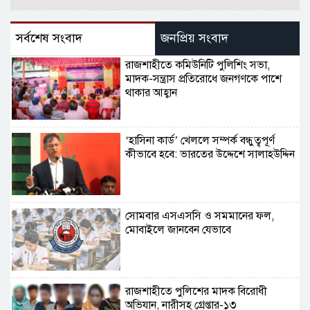
সর্বশেষ সংবাদ
জনপ্রিয় সংবাদ
রাজশাহীতে কমিউনিটি পুলিশিং সভা,
মাদক-সন্ত্রাস প্রতিরোধে জনগণকে পাশে
থাকার আহ্বান
‘হাসিনা কার্ড’ খেললে সম্পর্ক বন্ধুত্বপূর্ণ
কীভাবে হবে: ভারতের উদ্দেশে সালাহউদ্দিন
সোমবার এসএসসি ও সমমানের ফল,
মোবাইলে জানবেন যেভাবে
রাজশাহীতে পুলিশের মাদক বিরোধী
অভিযান, নারীসহ গ্রেপ্তার-১৩