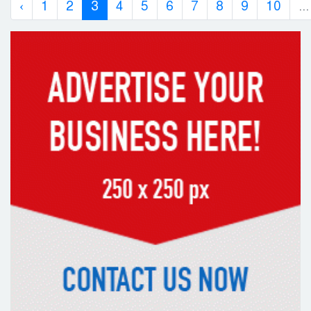
‹
1
2
3
4
5
6
7
8
9
10
...