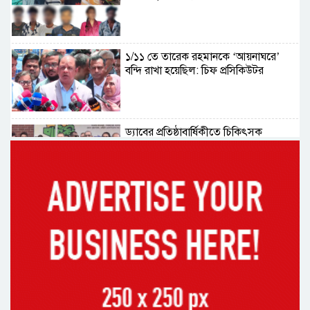
১/১১ তে তারেক রহমানকে ‘আয়নাঘরে’
বন্দি রাখা হয়েছিল: চিফ প্রসিকিউটর
ড্যাবের প্রতিষ্ঠাবার্ষিকীতে চিকিৎসক
সমাবেশের উদ্বোধন করলেন প্রধানমন্ত্রী
১৭ বছর চাকরির পর স্থায়ীকরণের দুশ্চিন্তায়
ব্রেন স্ট্রোক, নির্বাচন অফিসকর্মীর মৃত্যু
কোরআন মজিদে ক্ষতিগ্রস্ত বলা হয়েছে
যাদের