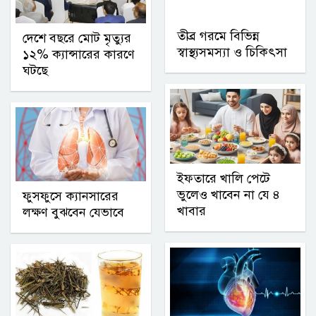
তীব্র গরমে বিভিন্ন
দেশে বছরে মোট মৃত্যুর
স্বাস্থ্যসমস্যা ও চিকিৎসা
১২% ক্যান্সারের কারণে
ঘটছে
ইফতারে খালি পেটে
ভুলেও খাবেন না যে ৪
ফুসফুসে ক্যানসারের
খাবার
লক্ষণ বুঝবেন যেভাবে