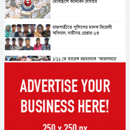
মোবাইলে জানবেন যেভাবে
রাজশাহীতে পুলিশের মাদক বিরোধী
অভিযান, নারীসহ গ্রেপ্তার-১৩
১/১১ তে তারেক রহমানকে ‘আয়নাঘরে’
বন্দি রাখা হয়েছিল: চিফ প্রসিকিউটর
ড্যাবের প্রতিষ্ঠাবার্ষিকীতে চিকিৎসক
সমাবেশের উদ্বোধন করলেন প্রধানমন্ত্রী
১৭ বছর চাকরির পর স্থায়ীকরণের দুশ্চিন্তায়
ব্রেন স্ট্রোক, নির্বাচন অফিসকর্মীর মৃত্যু