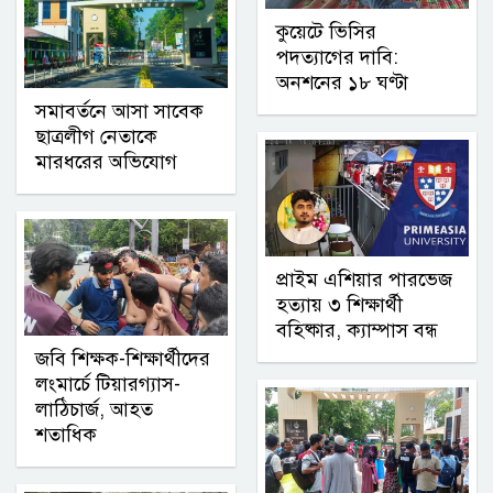
কুয়েটে ভিসির
পদত্যাগের দাবি:
অনশনের ১৮ ঘণ্টা
সমাবর্তনে আসা সাবেক
ছাত্রলীগ নেতাকে
মারধরের অভিযোগ
প্রাইম এশিয়ার পারভেজ
হত্যায় ৩ শিক্ষার্থী
বহিষ্কার, ক্যাম্পাস বন্ধ
জবি শিক্ষক-শিক্ষার্থীদের
লংমার্চে টিয়ারগ্যাস-
লাঠিচার্জ, আহত
শতাধিক