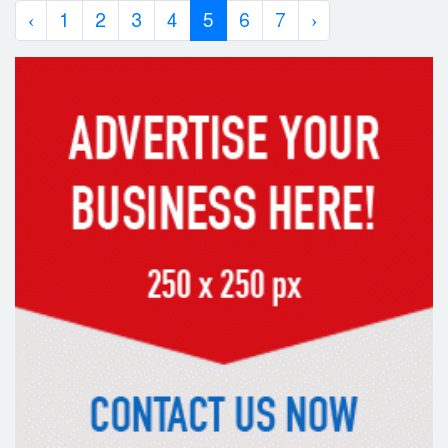
‹
1
2
3
4
5
6
7
›