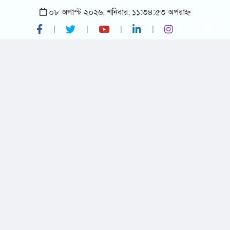
০৮ অগাস্ট ২০২৬, শনিবার, ১১:৩৪:৫৩ অপরাহ্ন