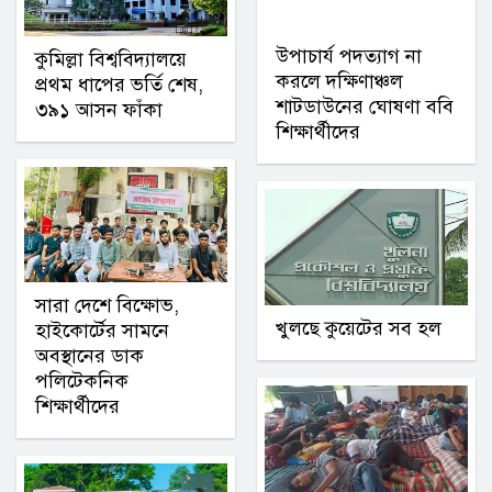
উপাচার্য পদত্যাগ না
কুমিল্লা বিশ্ববিদ্যালয়ে
করলে দক্ষিণাঞ্চল
প্রথম ধাপের ভর্তি শেষ,
শাটডাউনের ঘোষণা ববি
৩৯১ আসন ফাঁকা
শিক্ষার্থীদের
সারা দেশে বিক্ষোভ,
খুলছে কুয়েটের সব হল
হাইকোর্টের সামনে
অবস্থানের ডাক
পলিটেকনিক
শিক্ষার্থীদের