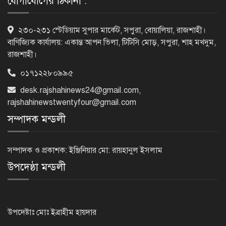
যোগাযোগের ঠিকানা :
৫৪ রানে অলআউট হয়ে ইনিংস ব্যবধানে
২৩০-২৩১ স্টেডিয়াম সুপার মার্কেট, সপুরা, বোয়ালিয়া, রাজশাহী।
হারল বাংলাদেশ
বাণিজ্যিক কার্যালয়: একান্ত আপন ভিলা, টিটিসি মোড়, সপুরা, শাহ মখদুম,
রাজশাহী।
০১৭১২২৮০৯৯৫
‘জেন-জি’ই ‘দেশের চালিকা শক্তি’, আগের
desk.rajshahinews24@gmail.com
,
মন্তব্য থেকে ইউ-টার্ন কঙ্গনা রনৌতের
rajshahinewstwentyfour@gmail.com
সম্পাদক মন্ডলী
প্রাক্তনের স্মৃতিতে গভীর রাতে ঘুম উধাও?
জেনে নিন মুক্তির উপায়
সম্পাদক ও প্রকাশক: ইঞ্জিনিয়ার মো: রায়হানুল ইসলাম
উপদেষ্ঠা মন্ডলী
দেশের আট জেলায় বজ্রবৃষ্টির আশঙ্কা, ছয়
অঞ্চলে হতে পারে ভারী বর্ষণ
উপদেষ্টাঃ মোঃ ইব্রাহীম হায়দার