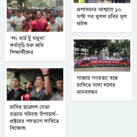
প্রশাসনের আশ্বাসে ১০
ঘণ্টা পর খুলল চবির মূল
ফটক
‘লং মার্চ টু যমুনা’
কর্মসূচি শুরু জবি
শিক্ষার্থীদের
গাজায় গণহত্যা বন্ধে
ঢাবিতে সাদা দলের
মানববন্ধন
ঢাবির ছাত্রদল নেতা
হত্যার ঘটনায় উপাচার্য–
প্রক্টরের পদত্যাগ দাবিতে
বিক্ষোভ