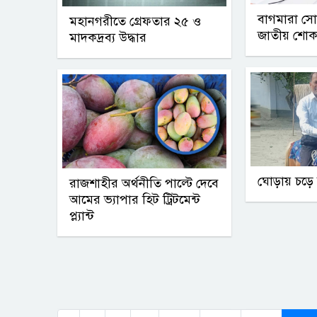
বাগমারা সো
মহানগরীতে গ্রেফতার ২৫ ও
জাতীয় শোক
মাদকদ্রব্য উদ্ধার
ঘোড়ায় চড়ে স
রাজশাহীর অর্থনীতি পাল্টে দেবে
আমের ভ্যাপার হিট ট্রিটমেন্ট
প্ল্যান্ট