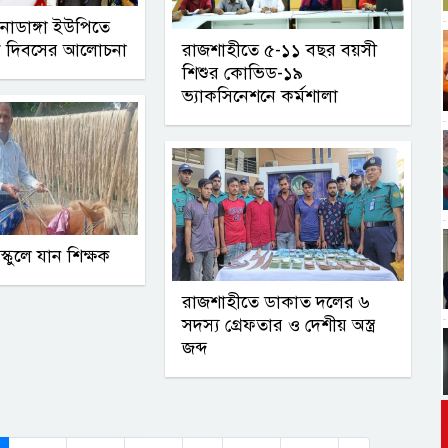
নাডাঙ্গা ইউপিতে
 দিবসের আলোচনা
রাজশাহীতে ৫-১১ বছর বয়সী
শিশুর কোভিড-১৯
ভ্যাকসিনেশনে কর্মশালা
্কুলে যান শিক্ষক
রাজশাহীতে ডাকাত দলের ৬
সদস্য গ্রেফতার ও দেশীয় অস্ত্র
জব্দ