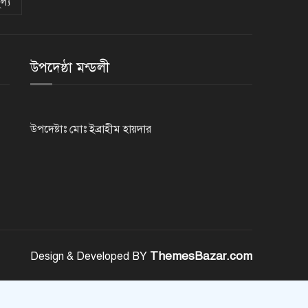
ল্য
সৌদি আরব, পাকিস্তান ও তুরস্কের
মধ্যে যৌথ প্রতিরক্ষা চুক্তি স্বাক্ষর
উপদেষ্ঠা মন্ডলী
রাষ্ট্রপতি নির্বাচন: ডাকা হবে সংসদের
বিশেষ অধিবেশন
উপদেষ্টাঃ মোঃ ইব্রাহীম হায়দার
বিএনপি নেতাকর্মীদের ‘খাই খাই’
বন্ধের আহ্বান এমপি জামালের
২৩তম রাষ্ট্রপতি হিসেবে আলোচনায়
যারা
ThemesBazar.com
Design & Developed BY
বিদায়বেলায় রাজশাহী জেলা পুলিশের
ভালোবাসা পেলেন দুই শিক্ষানবিশ