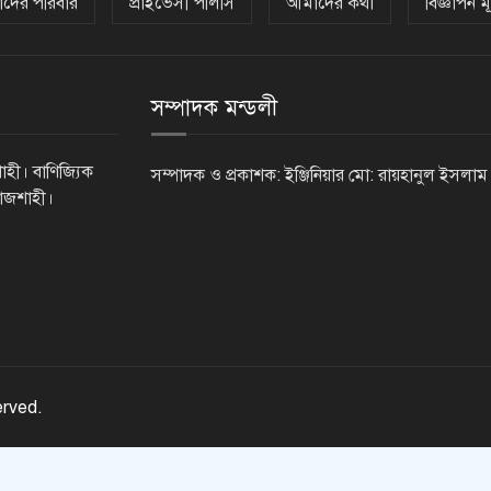
দের পরিবার
প্রাইভেসী পলিসি
আমাদের কথা
বিজ্ঞাপন মূ
সম্পাদক মন্ডলী
াহী। বাণিজ্যিক
সম্পাদক ও প্রকাশক: ইঞ্জিনিয়ার মো: রায়হানুল ইসলাম
রাজশাহী।
erved.