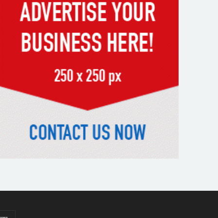
ব্যবধানে হারল বাংলাদেশ
‘জেন-জি’ই ‘দেশের চালিকা শক্তি’,
আগের মন্তব্য থেকে ইউ-টার্ন কঙ্গনা
রনৌতের
প্রাক্তনের স্মৃতিতে গভীর রাতে ঘুম
উধাও? জেনে নিন মুক্তির উপায়
দেশের আট জেলায় বজ্রবৃষ্টির আশঙ্কা,
ছয় অঞ্চলে হতে পারে ভারী বর্ষণ
অর্ধশতাধিক বাংলাদেশিসহ গ্রিসের
উপকূলে ২০২ অভিবাসী উদ্ধার