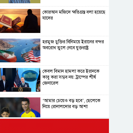
কোরআন মজিদে ক্ষতিগ্রস্ত বলা হয়েছে
যাদের
হরমুজ চুক্তির বিনিময়ে ইরানের বন্দর
অবরোধ তুলে নেবে যুক্তরাষ্ট্র
কেবল বিমান হামলা করে ইরানকে
কাবু করা সম্ভব নয়: ট্রাম্পের শীর্ষ
জেনারেল
‘আমার চেয়েও বড় হবে’, ছেলেকে
নিয়ে রোনালদোর বড় আশা
৫৪ রানে অলআউট হয়ে ইনিংস