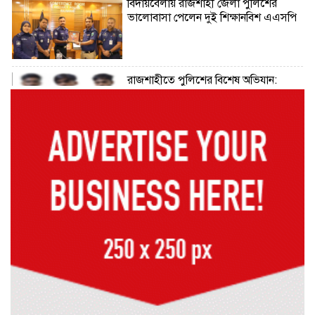
বিদায়বেলায় রাজশাহী জেলা পুলিশের
ভালোবাসা পেলেন দুই শিক্ষানবিশ এএসপি
রাজশাহীতে পুলিশের বিশেষ অভিযান:
ইয়াবা, ট্যাপেন্টাডল ও গাঁজাসহ ৬ মাদক
ব্যবসায়ী গ্রেপ্তার
নদীদূষণ রোধে সমন্বিত পদক্ষেপ গ্রহণে
অবহেলার সুযোগ নেই: প্রধানমন্ত্রী
উদ্যোক্তা মেলার সমাপনী অনুষ্ঠান, ৬০
উদ্যোক্তাকে সম্মাননা দিলেন সিটি প্রশাসক
রংপুরে চলন্ত ট্রেনে উঠতে গিয়ে কাটা পড়ে