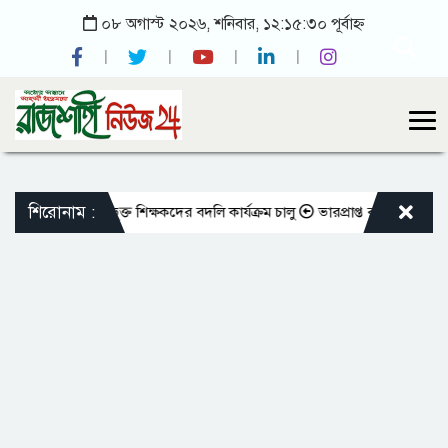
০৮ অগাস্ট ২০২৬, শনিবার, ১২:১৫:৩০ পূর্বাহ্ন
শিরোনাম :
মতো এমপিওভুক্ত শিক্ষকদের বদলি কার্যক্রম চালু
ভারপ্রাপ্ত রাষ্ট্রপতিকে শুভেচ্