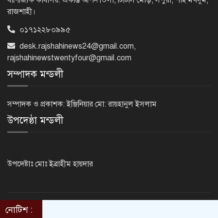
রাজশাহী।
০১৭১২২৮০৯৯৫
নেসকো কেন, কোনো কিছুই রাজশাহী থেকে
যাবে না: ভূমিমন্ত্রী
desk.rajshahinews24@gmail.com
,
rajshahinewstwentyfour@gmail.com
সম্পাদক মন্ডলী
নগরীকে মাদকমুক্ত ও বিভিন্ন অপরাধমুক্ত
করতে পুলিশের বিশেষ অভিযানে
সম্পাদক ও প্রকাশক: ইঞ্জিনিয়ার মো: রায়হানুল ইসলাম
গ্রেপ্তার-২২
উপদেষ্ঠা মন্ডলী
রাজশাহীতে পুলিশের বিশেষ অভিযানে ৭
মাদক ব্যবসায়ী গ্রেপ্তার
উপদেষ্টাঃ মোঃ ইব্রাহীম হায়দার
৫ আগস্ট গণতান্ত্রিক রাজনৈতিক অধিকার
পুনঃপ্রতিষ্ঠার দিন: প্রধানমন্ত্রী
নোটিশ :
©2014 - 2024. RajshahiNews24.Com . All rights reserved.