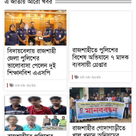
এ জাতীয় আরো খবর
রাজশাহীতে পুলিশের
বিদায়বেলায় রাজশাহী
বিশেষ অভিযানে ৭ মাদক
জেলা পুলিশের
ব্যবসায়ী গ্রেপ্তার
ভালোবাসা পেলেন দুই
শিক্ষানবিশ এএসপি
০৫-০৮-২০২৬
০৬-০৮-২০২৬
রাজশাহীর গোদাগাড়ীতে
খাল খননে অনিয়মের