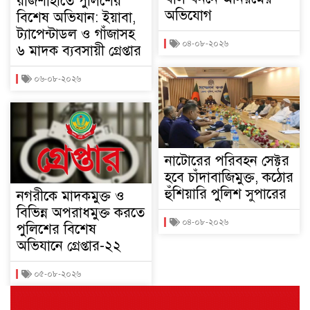
রাজশাহীতে পুলিশের
অভিযোগ
বিশেষ অভিযান: ইয়াবা,
ট্যাপেন্টাডল ও গাঁজাসহ
০৪-০৮-২০২৬
৬ মাদক ব্যবসায়ী গ্রেপ্তার
০৬-০৮-২০২৬
নাটোরের পরিবহন সেক্টর
হবে চাঁদাবাজিমুক্ত, কঠোর
হুঁশিয়ারি পুলিশ সুপারের
নগরীকে মাদকমুক্ত ও
বিভিন্ন অপরাধমুক্ত করতে
০৪-০৮-২০২৬
পুলিশের বিশেষ
অভিযানে গ্রেপ্তার-২২
০৫-০৮-২০২৬