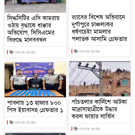
র‌্যাবের বিশেষ অভিযানে
সিল্কসিটির এসি কামরায়
দুর্গাপুরে চাঞ্চল্যকর
ওঠায় বৃদ্ধাকে ধাক্কার
ধর্ষণচেষ্টা মামলার
অভিযোগ, সিসিএমের
পলাতক আসামি গ্রেফতার
বিরুদ্ধে মানববন্ধন
০৯-০৮-২০২৬
০৯-০৮-২০২৬
পাঁচতলার কার্নিশে আটকা
পাবনায় ১৩ হাজার ৮০০
মাদ্রাসাছাত্রীকে উদ্ধার
পিস ইয়াবাসহ গ্রেফতার ১
করল ফায়ার সার্ভিস
০৯-০৮-২০২৬
০৯-০৮-২০২৬