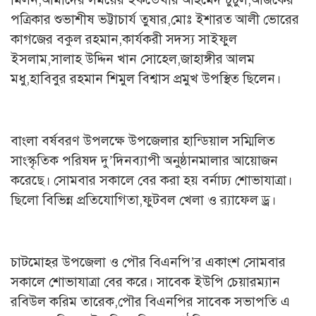
পত্রিকার শুভাশীষ ভট্টাচার্য তুষার,মোঃ ইশারত আলী ভোরের
কাগজের বকুল রহমান,কার্যকরী সদস্য সাইফুল
ইসলাম,সালাহ উদ্দিন খান সোহেল,জাহাঙ্গীর আলম
মধু,হাবিবুর রহমান শিমুল বিশ্বাস প্রমুখ উপস্থিত ছিলেন।
বাংলা বর্ষবরণ উপলক্ষে উপজেলার হান্ডিয়াল সম্মিলিত
সাংস্কৃতিক পরিষদ দু’দিনব্যাপী অনুষ্ঠানমালার আয়োজন
করেছে। সোমবার সকালে বের করা হয় বর্নাঢ্য শোভাযাত্রা।
ছিলো বিভিন্ন প্রতিযোগিতা,ফুটবল খেলা ও র‌্যাফেল ড্র।
চাটমোহর উপজেলা ও পৌর বিএনপি’র একাংশ সোমবার
সকালে শোভাযাত্রা বের করে। সাবেক ইউপি চেয়ারম্যান
রবিউল করিম তারেক,পৌর বিএনপির সাবেক সভাপতি এ