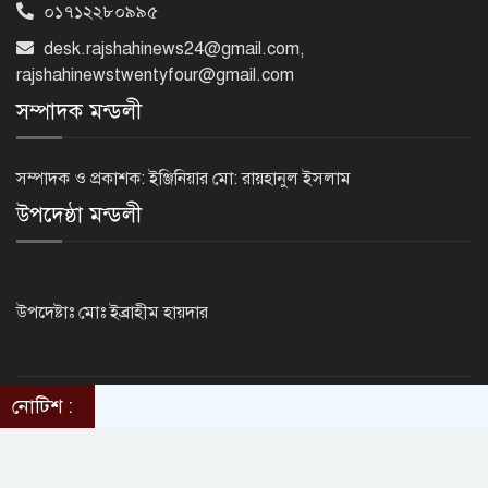
০১৭১২২৮০৯৯৫
কক্সবাজারের মাতারবাড়ী পৌঁছেছেন
প্রধানমন্ত্রী
desk.rajshahinews24@gmail.com
,
rajshahinewstwentyfour@gmail.com
সম্পাদক মন্ডলী
রাষ্ট্রপতি নির্বাচনে বিএনপির দুই
মনোনয়নপত্র সংগ্রহ
সম্পাদক ও প্রকাশক: ইঞ্জিনিয়ার মো: রায়হানুল ইসলাম
উপদেষ্ঠা মন্ডলী
দিল্লিতে শেখ হাসিনা বিতর্ক: বাংলাদেশ-
ভারত সম্পর্কে টানাপোড়েন কি বাড়ছে?
উপদেষ্টাঃ মোঃ ইব্রাহীম হায়দার
অষ্টম শ্রেণি পাসেই পুলিশ একাডেমিতে
চাকরির সুযোগ
নোটিশ :
©2014 - 2024. RajshahiNews24.Com . All rights reserved.
ThemesBazar.com
Design & Developed BY