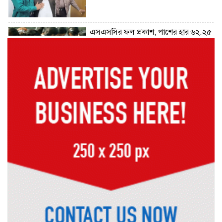
এসএসসির ফল প্রকাশ, পাশের হার ৬২.২৫
শতাংশ
সিল্কসিটির এসি কামরায় ওঠায় বৃদ্ধাকে
ধাক্কার অভিযোগ, সিসিএমের বিরুদ্ধে
মানববন্ধন
পাবনায় ১৩ হাজার ৮০০ পিস ইয়াবাসহ
গ্রেফতার ১
র‌্যাবের অভিযানে ৪৩ লাখ টাকার বিদেশি
জাল নোটসহ গ্রেফতার ২