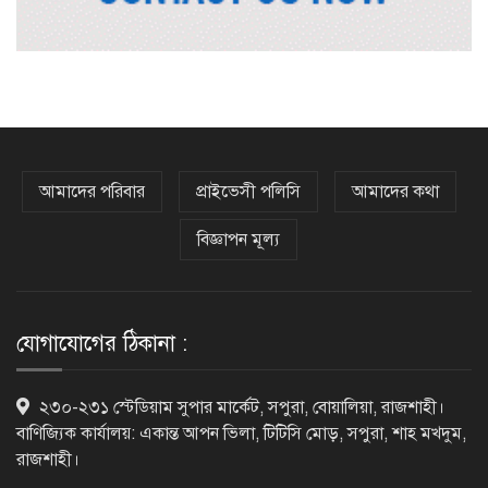
বাবুনগর মাদ্রাসায় প্রধানমন্ত্রী
জ্বালানি উৎসের বৈচিত্র্য নিশ্চিতের তাগিদ
প্রধানমন্ত্রীর
আমাদের পরিবার
প্রাইভেসী পলিসি
আমাদের কথা
বিজ্ঞাপন মূল্য
র‌্যাবের অভিযানে ৪৩ লাখ টাকার বিদেশি
জাল নোটসহ গ্রেফতার ২
যোগাযোগের ঠিকানা :
আগামী পাঁচদিনের আবহাওয়া : বাড়ছে বৃষ্টি
২৩০-২৩১ স্টেডিয়াম সুপার মার্কেট, সপুরা, বোয়ালিয়া, রাজশাহী।
ও বজ্রপাতের প্রবণতা
বাণিজ্যিক কার্যালয়: একান্ত আপন ভিলা, টিটিসি মোড়, সপুরা, শাহ মখদুম,
রাজশাহী।