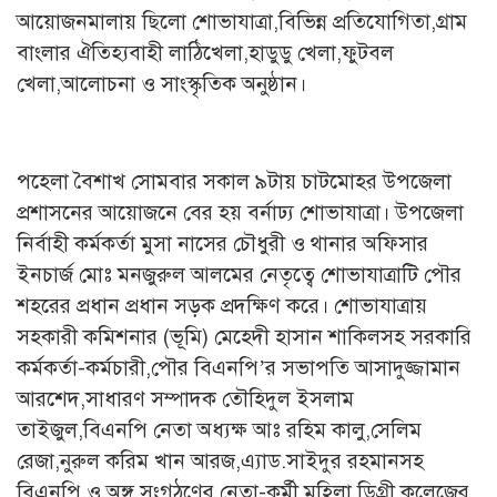
আয়োজনমালায় ছিলো শোভাযাত্রা,বিভিন্ন প্রতিযোগিতা,গ্রাম
বাংলার ঐতিহ্যবাহী লাঠিখেলা,হাডুডু খেলা,ফুটবল
খেলা,আলোচনা ও সাংস্কৃতিক অনুষ্ঠান।
পহেলা বৈশাখ সোমবার সকাল ৯টায় চাটমোহর উপজেলা
প্রশাসনের আয়োজনে বের হয় বর্নাঢ্য শোভাযাত্রা। উপজেলা
নির্বাহী কর্মকর্তা মুসা নাসের চৌধুরী ও থানার অফিসার
ইনচার্জ মোঃ মনজুরুল আলমের নেতৃত্বে শোভাযাত্রাটি পৌর
শহরের প্রধান প্রধান সড়ক প্রদক্ষিণ করে। শোভাযাত্রায়
সহকারী কমিশনার (ভূমি) মেহেদী হাসান শাকিলসহ সরকারি
কর্মকর্তা-কর্মচারী,পৌর বিএনপি’র সভাপতি আসাদুজ্জামান
আরশেদ,সাধারণ সম্পাদক তৌহিদুল ইসলাম
তাইজুল,বিএনপি নেতা অধ্যক্ষ আঃ রহিম কালু,সেলিম
রেজা,নুরুল করিম খান আরজ,এ্যাড.সাইদুর রহমানসহ
বিএনপি ও অঙ্গ সংগঠণের নেতা-কর্মী,মহিলা ডিগ্রী কলেজের