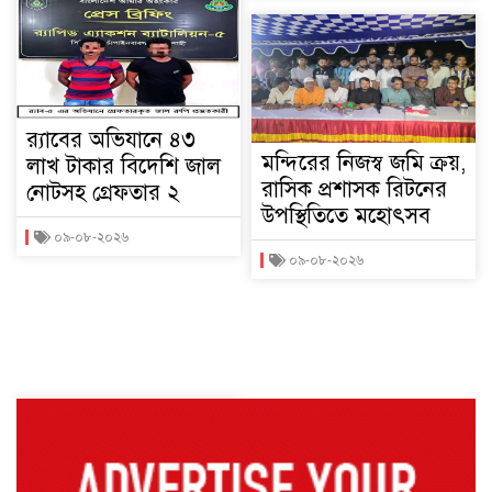
র‌্যাবের অভিযানে ৪৩
মন্দিরের নিজস্ব জমি ক্রয়,
লাখ টাকার বিদেশি জাল
রাসিক প্রশাসক রিটনের
নোটসহ গ্রেফতার ২
উপস্থিতিতে মহোৎসব
০৯-০৮-২০২৬
০৯-০৮-২০২৬