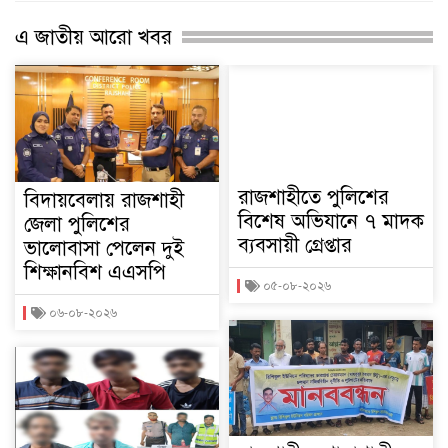
এ জাতীয় আরো খবর
রাজশাহীতে পুলিশের
বিদায়বেলায় রাজশাহী
বিশেষ অভিযানে ৭ মাদক
জেলা পুলিশের
ব্যবসায়ী গ্রেপ্তার
ভালোবাসা পেলেন দুই
শিক্ষানবিশ এএসপি
০৫-০৮-২০২৬
০৬-০৮-২০২৬