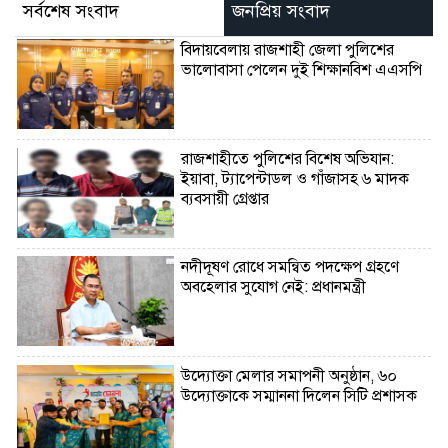
সর্বশেষ সংবাদ
জনপ্রিয় সংবাদ
বিদায়বেলায় রাজশাহী জেলা পুলিশের
ভালোবাসা পেলেন দুই শিক্ষানবিশ এএসপি
রাজশাহীতে পুলিশের বিশেষ অভিযান:
ইয়াবা, ট্যাপেন্টাডল ও গাঁজাসহ ৬ মাদক
ব্যবসায়ী গ্রেপ্তার
নদীদূষণ রোধে সমন্বিত পদক্ষেপ গ্রহণে
অবহেলার সুযোগ নেই: প্রধানমন্ত্রী
উদ্যোক্তা মেলার সমাপনী অনুষ্ঠান, ৬০
উদ্যোক্তাকে সম্মাননা দিলেন সিটি প্রশাসক