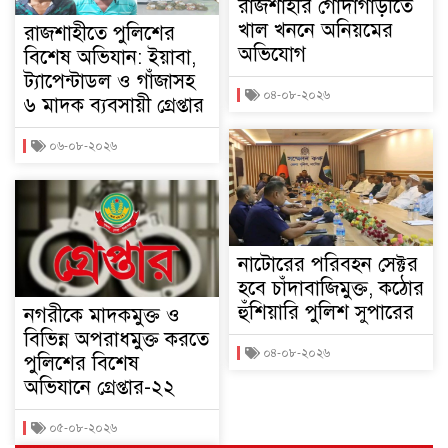
রাজশাহীর গোদাগাড়ীতে
খাল খননে অনিয়মের
রাজশাহীতে পুলিশের
অভিযোগ
বিশেষ অভিযান: ইয়াবা,
ট্যাপেন্টাডল ও গাঁজাসহ
০৪-০৮-২০২৬
৬ মাদক ব্যবসায়ী গ্রেপ্তার
০৬-০৮-২০২৬
নাটোরের পরিবহন সেক্টর
হবে চাঁদাবাজিমুক্ত, কঠোর
হুঁশিয়ারি পুলিশ সুপারের
নগরীকে মাদকমুক্ত ও
বিভিন্ন অপরাধমুক্ত করতে
০৪-০৮-২০২৬
পুলিশের বিশেষ
অভিযানে গ্রেপ্তার-২২
০৫-০৮-২০২৬