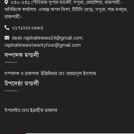
২৩০-২৩১ স্টেডিয়াম সুপার মার্কেট, সপুরা, বোয়ালিয়া, রাজশাহী।
পুনঃপ্রতিষ্ঠার দিন: প্রধানমন্ত্রী
বাণিজ্যিক কার্যালয়: একান্ত আপন ভিলা, টিটিসি মোড়, সপুরা, শাহ মখদুম,
রাজশাহী।
০১৭১২২৮০৯৯৫
নেইমারের দুর্দান্ত অ্যাসিস্টে কোয়ার্টার
ফাইনালে সান্তোস
desk.rajshahinews24@gmail.com
,
rajshahinewstwentyfour@gmail.com
সম্পাদক মন্ডলী
জুলাই গণঅভ্যুত্থান দিবস আজ
সম্পাদক ও প্রকাশক: ইঞ্জিনিয়ার মো: রায়হানুল ইসলাম
উপদেষ্ঠা মন্ডলী
জুলাই স্মৃতি জাদুঘর উদ্বোধন করলেন
প্রধানমন্ত্রী
উপদেষ্টাঃ মোঃ ইব্রাহীম হায়দার
‘জুলাই সনদ বাস্তবায়ন করে গণতান্ত্রিক রাষ্ট্র
গড়ে তোলা হবে’