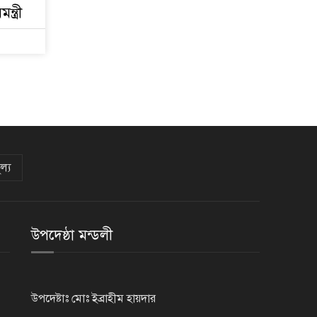
্ত্রী
থমথমে রাজধানী
ল্য
উপদেষ্ঠা মন্ডলী
উপদেষ্টাঃ মোঃ ইব্রাহীম হায়দার