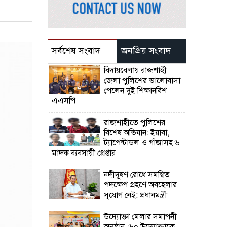
সর্বশেষ সংবাদ
জনপ্রিয় সংবাদ
বিদায়বেলায় রাজশাহী
জেলা পুলিশের ভালোবাসা
পেলেন দুই শিক্ষানবিশ
এএসপি
রাজশাহীতে পুলিশের
বিশেষ অভিযান: ইয়াবা,
ট্যাপেন্টাডল ও গাঁজাসহ ৬
মাদক ব্যবসায়ী গ্রেপ্তার
নদীদূষণ রোধে সমন্বিত
পদক্ষেপ গ্রহণে অবহেলার
সুযোগ নেই: প্রধানমন্ত্রী
উদ্যোক্তা মেলার সমাপনী
অনুষ্ঠান, ৬০ উদ্যোক্তাকে