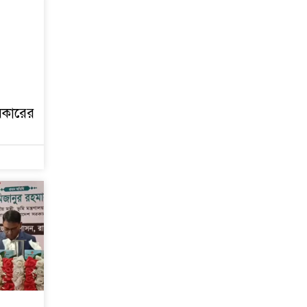
জুলাই গণঅভ্যুত্থান দিবস
আজ
জুলাই স্মৃতি জাদুঘর
উদ্বোধন করলেন প্রধানমন্ত্রী
সরকারের
‘জুলাই সনদ বাস্তবায়ন করে
গণতান্ত্রিক রাষ্ট্র গড়ে তোলা
হবে’
হাসিনা পালানোর দিন
বিশ্বের বিভিন্ন দেশ যা
বলেছিল
ক্যানসারে মারা গেছেন
‘গজনি’ সিনেমার সেই
ভিলেন
ফিরে দেখা ৫ আগস্ট
গণউল্লাসে বদলে যায়