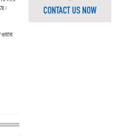
ভূমিমন্ত্রী
ছে।
নেসকো কেন, কোনো কিছুই
রাজশাহী থেকে যাবে না:
ভূমিমন্ত্রী
দেওয়ার
নগরীকে মাদকমুক্ত ও
বিভিন্ন অপরাধমুক্ত করতে
পুলিশের বিশেষ অভিযানে
গ্রেপ্তার-২২
রাজশাহীতে পুলিশের
বিশেষ অভিযানে ৭ মাদক
ব্যবসায়ী গ্রেপ্তার
৫ আগস্ট গণতান্ত্রিক
রাজনৈতিক অধিকার
পুনঃপ্রতিষ্ঠার দিন: প্রধানমন্ত্রী
নেইমারের দুর্দান্ত অ্যাসিস্টে
কোয়ার্টার ফাইনালে সান্তোস