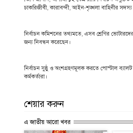
চাকরিজীবী, কারাবন্দী, আইন-শৃঙ্খলা বাহিনীর সদস্য 
নির্বাচন কমিশনের তথ্যমতে, এসব শ্রেণির ভোটারদ
জন্য নিবন্ধন করেছেন।
নির্বাচন সুষ্ঠু ও অংশগ্রহণমূলক করতে পোস্টাল ব্যালট ব
কর্মকর্তারা।
শেয়ার করুন
এ জাতীয় আরো খবর