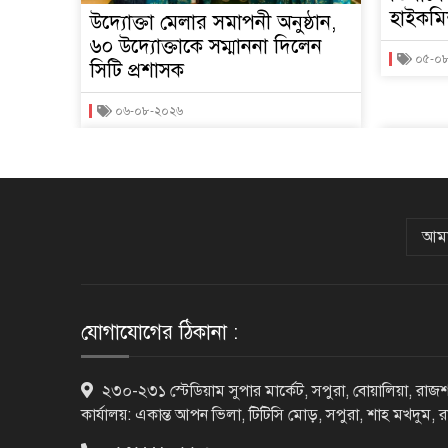
হাইকমি
উদ্যোক্তা মেলার সমাপনী অনুষ্ঠান,
৬০ উদ্যোক্তাকে সম্মাননা দিলেন
০৫-০
সিটি প্রশাসক
০৬-০৮-২০২৬
আমা
যোগাযোগের ঠিকানা :
২৩০-২৩১ স্টেডিয়াম সুপার মার্কেট, সপুরা, বোয়ালিয়া, রাজশ
কার্যালয়: একান্ত আপন ভিলা, টিটিসি মোড়, সপুরা, শাহ মখদুম, 