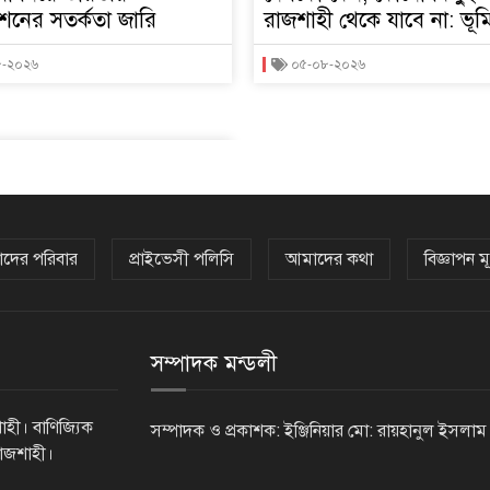
শনের সতর্কতা জারি
রাজশাহী থেকে যাবে না: ভূমিমন
৮-২০২৬
০৫-০৮-২০২৬
দের পরিবার
প্রাইভেসী পলিসি
আমাদের কথা
বিজ্ঞাপন মূ
সম্পাদক মন্ডলী
াহী। বাণিজ্যিক
সম্পাদক ও প্রকাশক: ইঞ্জিনিয়ার মো: রায়হানুল ইসলাম
রাজশাহী।