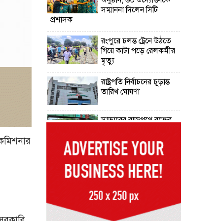
সম্মাননা দিলেন সিটি
প্রশাসক
রংপুরে চলন্ত ট্রেনে উঠতে
গিয়ে কাটা পড়ে রেলকর্মীর
মৃত্যু
রাষ্ট্রপতি নির্বাচনের চূড়ান্ত
তারিখ ঘোষণা
সাভারের রাজপথে রক্তের
দাগ, স্মৃতিতে এখনও ৫
আগস্ট
ন কমিশনার
ভিসাসেবা নিয়ে ভারতীয়
হাইকমিশনের সতর্কতা
জারি
দুর্নীতিমুক্ত প্রশাসন গড়াই
সরকারের মূল লক্ষ্য :
 সরকারি