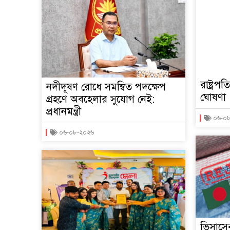
রাষ্ট্রপ
নদীদূষণ রোধে সমন্বিত পদক্ষেপ
ঘোষণা
গ্রহণে অবহেলার সুযোগ নেই:
প্রধানমন্ত্রী
০৬-০
০৬-০৮-২০২৬
ভিসাসে