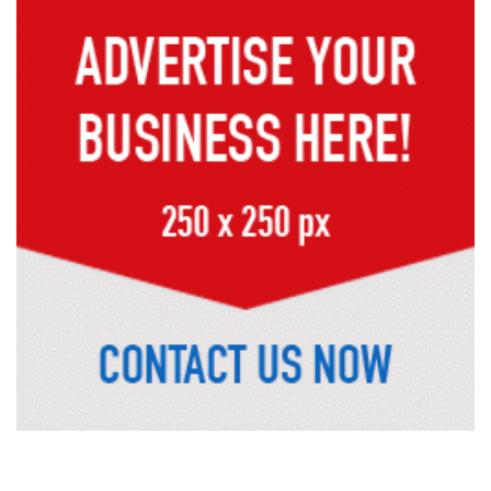
সাভারের রাজপথে রক্তের দাগ, স্মৃতিতে
এখনও ৫ আগস্ট
ভিসাসেবা নিয়ে ভারতীয় হাইকমিশনের
সতর্কতা জারি
দুর্নীতিমুক্ত প্রশাসন গড়াই সরকারের মূল
লক্ষ্য : ভূমিমন্ত্রী
নেসকো কেন, কোনো কিছুই রাজশাহী থেকে
যাবে না: ভূমিমন্ত্রী