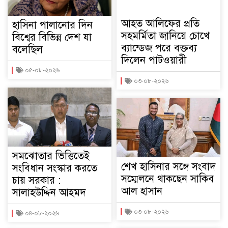
আহত আলিফের প্রতি
হাসিনা পালানোর দিন
সহমর্মিতা জানিয়ে চোখে
বিশ্বের বিভিন্ন দেশ যা
ব্যান্ডেজ পরে বক্তব্য
বলেছিল
দিলেন পাটওয়ারী
০৫-০৮-২০২৬
০৩-০৮-২০২৬
সমঝোতার ভিত্তিতেই
শেখ হাসিনার সঙ্গে সংবাদ
সংবিধান সংস্কার করতে
সম্মেলনে থাকছেন সাকিব
চায় সরকার :
আল হাসান
সালাহউদ্দিন আহমদ
০৩-০৮-২০২৬
০৪-০৮-২০২৬