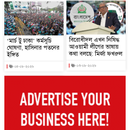
বিরোধীদল এখন নিষিদ্ধ
‘মার্চ টু ঢাকা’ কর্মসূচি
আওয়ামী লীগের ভাষায়
ঘোষণা, হাসিনার পতনের
কথা বলছে: মির্জা ফখরুল
ইঙ্গিত
০৩-০৮-২০২৬
০৪-০৮-২০২৬