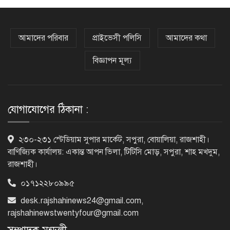
নগরীকে মাদকমুক্ত ও বিভিন্ন অপরাধমুক্ত
করতে পুলিশের বিশেষ অভিযানে
আমাদের পরিবার
প্রাইভেসী পলিসি
আমাদের কথা
গ্রেপ্তার-২২
বিজ্ঞাপন মূল্য
রাজশাহীতে পুলিশের বিশেষ অভিযানে ৭
মাদক ব্যবসায়ী গ্রেপ্তার
যোগাযোগের ঠিকানা :
৫ আগস্ট গণতান্ত্রিক রাজনৈতিক অধিকার
২৩০-২৩১ স্টেডিয়াম সুপার মার্কেট, সপুরা, বোয়ালিয়া, রাজশাহী।
পুনঃপ্রতিষ্ঠার দিন: প্রধানমন্ত্রী
বাণিজ্যিক কার্যালয়: একান্ত আপন ভিলা, টিটিসি মোড়, সপুরা, শাহ মখদুম,
রাজশাহী।
০১৭১২২৮০৯৯৫
নেইমারের দুর্দান্ত অ্যাসিস্টে কোয়ার্টার
ফাইনালে সান্তোস
desk.rajshahinews24@gmail.com
,
rajshahinewstwentyfour@gmail.com