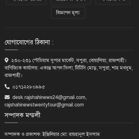
বিজ্ঞাপন মূল্য
ক্যানসারে মারা গেছেন ‘গজনি’ সিনেমার
সেই ভিলেন
যোগাযোগের ঠিকানা :
ফিরে দেখা ৫ আগস্ট গণউল্লাসে বদলে যায়
২৩০-২৩১ স্টেডিয়াম সুপার মার্কেট, সপুরা, বোয়ালিয়া, রাজশাহী।
থমথমে রাজধানী
বাণিজ্যিক কার্যালয়: একান্ত আপন ভিলা, টিটিসি মোড়, সপুরা, শাহ মখদুম,
রাজশাহী।
০১৭১২২৮০৯৯৫
রাজশাহীর গোদাগাড়ীতে খাল খননে
অনিয়মের অভিযোগ
desk.rajshahinews24@gmail.com
,
rajshahinewstwentyfour@gmail.com
সম্পাদক মন্ডলী
নাটোরের পরিবহন সেক্টর হবে
চাঁদাবাজিমুক্ত, কঠোর হুঁশিয়ারি পুলিশ
সম্পাদক ও প্রকাশক: ইঞ্জিনিয়ার মো: রায়হানুল ইসলাম
সুপারের