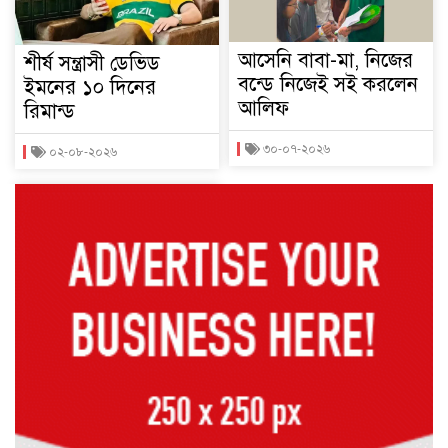
আসেনি বাবা-মা, নিজের
শীর্ষ সন্ত্রাসী ডেভিড
বন্ডে নিজেই সই করলেন
ইমনের ১০ দিনের
আলিফ
রিমান্ড
৩০-০৭-২০২৬
০২-০৮-২০২৬