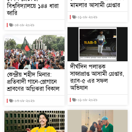
মামলার আসামী গ্রেপ্তার
বিশ্ববিদ্যালয়ে ১৪৪ ধারা
জারি
০১-০৮-২০২৬
০৪-০৮-২০২৬
দীর্ঘদিন পলাতক
সাজাপ্রাপ্ত আসামী গ্রেপ্তার,
কেন্দ্রীয় শহীদ মিনার:
র‍্যাব-৫ এর সফল
প্রতিবাদী গানে-স্লোগানে
অভিযান
শ্রাবণের অগ্নিঝরা বিকাল
০১-০৮-২০২৬
০৩-০৮-২০২৬