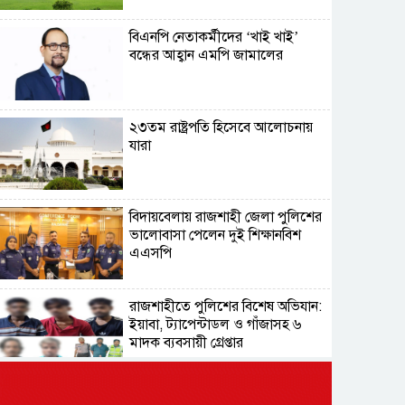
বিএনপি নেতাকর্মীদের ‘খাই খাই’
বন্ধের আহ্বান এমপি জামালের
২৩তম রাষ্ট্রপতি হিসেবে আলোচনায়
যারা
বিদায়বেলায় রাজশাহী জেলা পুলিশের
ভালোবাসা পেলেন দুই শিক্ষানবিশ
এএসপি
রাজশাহীতে পুলিশের বিশেষ অভিযান:
ইয়াবা, ট্যাপেন্টাডল ও গাঁজাসহ ৬
মাদক ব্যবসায়ী গ্রেপ্তার
নদীদূষণ রোধে সমন্বিত পদক্ষেপ গ্রহণে