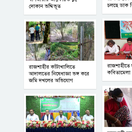
চলছে ডাক 
দোকান ভষ্মিভূত
রাজশাহীতে 
রাজশাহীর কাঁটাখালিতে
কবিতামেলা 
আদালতের নিষেধাজ্ঞা ভঙ্গ করে
জমি দখলের অভিযোগ