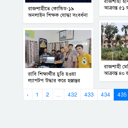
রাজশাহী হাস
আক্রান্ত ৫১ 
রাজশাহীতে কোভিড-১৯
অনলাইন শিক্ষক যোদ্ধা সংবর্ধনা
রাজশাহী মেড
আক্রান্ত ৪০ 
রাবি শিক্ষার্থীর চুরি হওয়া
ল্যাপটপ উদ্ধার করে হস্তান্তর
‹
1
2
...
432
433
434
435