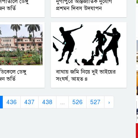
পাতালে ডেঙ্গু
দুর্গাপুরে আন্তর্জাতিক দুর্যোগ
জন ভর্তি
প্রশমন দিবস উদযাপন
িকেলে ডেঙ্গু
বাঘায় জমি নিয়ে দুই ভাইয়ের
জন ভর্তি
সংঘর্ষ, আহত ৪
436
437
438
...
526
527
›