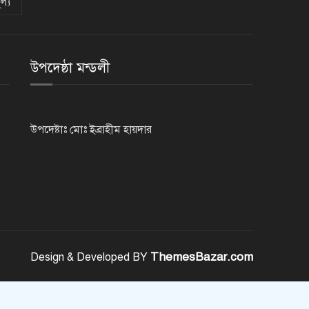
ল্য
ভিসাসেবা নিয়ে ভারতীয় হাইকমিশনের
সতর্কতা জারি
উপদেষ্ঠা মন্ডলী
দুর্নীতিমুক্ত প্রশাসন গড়াই সরকারের
মূল লক্ষ্য : ভূমিমন্ত্রী
উপদেষ্টাঃ মোঃ ইব্রাহীম হায়দার
নেসকো কেন, কোনো কিছুই রাজশাহী
থেকে যাবে না: ভূমিমন্ত্রী
নগরীকে মাদকমুক্ত ও বিভিন্ন
অপরাধমুক্ত করতে পুলিশের বিশেষ
অভিযানে গ্রেপ্তার-২২
ThemesBazar.com
Design & Developed BY
রাজশাহীতে পুলিশের বিশেষ অভিযানে
৭ মাদক ব্যবসায়ী গ্রেপ্তার