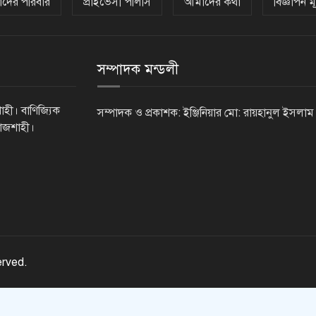
দের পরিবার
প্রাইভেসী পলিসি
আমাদের কথা
বিজ্ঞাপন মূ
সম্পাদক মন্ডলী
াহী। বাণিজ্যিক
সম্পাদক ও প্রকাশক: ইঞ্জিনিয়ার মো: রায়হানুল ইসলাম
রাজশাহী।
erved.