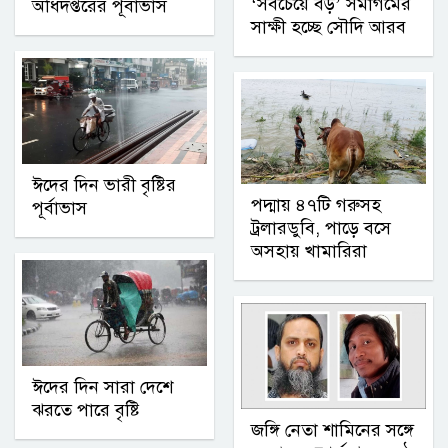
‘সবচেয়ে বড়’ সমাগমের
অধিদপ্তরের পূর্বাভাস
সাক্ষী হচ্ছে সৌদি আরব
ঈদের দিন ভারী বৃষ্টির
পদ্মায় ৪৭টি গরুসহ
পূর্বাভাস
ট্রলারডুবি, পাড়ে বসে
অসহায় খামারিরা
ঈদের দিন সারা দেশে
ঝরতে পারে বৃষ্টি
জঙ্গি নেতা শামিনের সঙ্গে