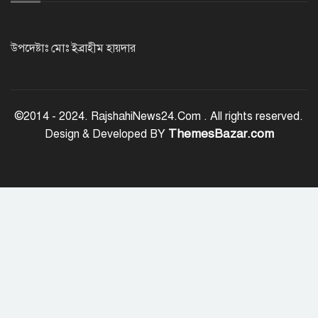
নওগাঁয় শ্লীলতাহানির অভিযোগে প্রধান
শিক্ষকের বিরুদ্ধে মামলা
উপদেষ্টাঃ মোঃ ইব্রাহীম হায়দার
জাতীয় ঐক্য যেকোনো মূল্যে রক্ষা করতে
হবে: প্রধানমন্ত্রী
©2014 - 2024. RajshahiNews24.Com . All rights reserved.
ThemesBazar.com
Design & Developed BY
রাজশাহী মহানগরীকে মাদক ও অপরাধমুক্ত
করতে পুলিশের বিশেষ অভিযানে ২২ জন
গ্রেপ্তার
রাজশাহীতে মাদক বিরোধী অভিযানে ৮
মাদক ব্যবসায়ী গ্রেপ্তার