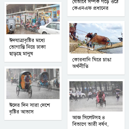
যেভাবে সম্পর্ক গড়ে ওঠে
কেএনএফ প্রধানের
ঈদযাত্রাবৃষ্টির মধ্যে
ভোগান্তি নিয়ে ঢাকা
ছাড়ছে মানুষ
কোরবানি ঘিরে চাঙা
অর্থনীতি
ঈদের দিন সারা দেশে
বৃষ্টির আভাস
আজ সিলেটসহ ৪
বিভাগে ভারী বর্ষণ,