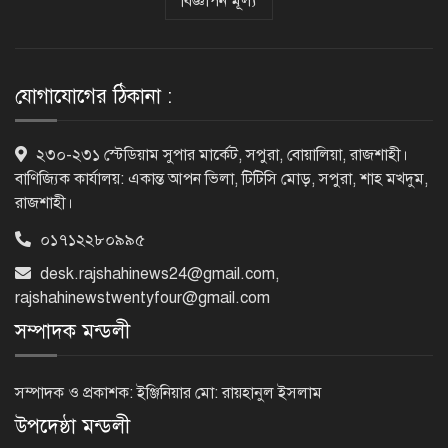
বিজ্ঞাপন মূল্য
ক্যানসারে মারা গেছেন ‘গজনি’ সিনেমার
সেই ভিলেন
যোগাযোগের ঠিকানা :
ফিরে দেখা ৫ আগস্ট গণউল্লাসে বদলে যায়
২৩০-২৩১ স্টেডিয়াম সুপার মার্কেট, সপুরা, বোয়ালিয়া, রাজশাহী।
থমথমে রাজধানী
বাণিজ্যিক কার্যালয়: একান্ত আপন ভিলা, টিটিসি মোড়, সপুরা, শাহ মখদুম,
রাজশাহী।
০১৭১২২৮০৯৯৫
রাজশাহীর গোদাগাড়ীতে খাল খননে
desk.rajshahinews24@gmail.com
,
অনিয়মের অভিযোগ
rajshahinewstwentyfour@gmail.com
সম্পাদক মন্ডলী
নাটোরের পরিবহন সেক্টর হবে
চাঁদাবাজিমুক্ত, কঠোর হুঁশিয়ারি পুলিশ
সম্পাদক ও প্রকাশক: ইঞ্জিনিয়ার মো: রায়হানুল ইসলাম
সুপারের
উপদেষ্ঠা মন্ডলী