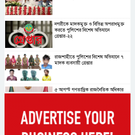
নগরীকে মাদকমুক্ত ও বিভিন্ন অপরাধমুক্ত
করতে পুলিশের বিশেষ অভিযানে
গ্রেপ্তার-২২
রাজশাহীতে পুলিশের বিশেষ অভিযানে ৭
মাদক ব্যবসায়ী গ্রেপ্তার
৫ আগস্ট গণতান্ত্রিক রাজনৈতিক অধিকার
পুনঃপ্রতিষ্ঠার দিন: প্রধানমন্ত্রী
নেইমারের দুর্দান্ত অ্যাসিস্টে কোয়ার্টার
ফাইনালে সান্তোস