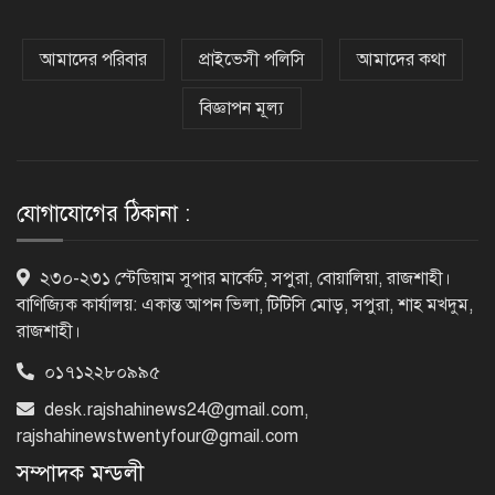
সোমবার এসএসসি ও সমমানের ফল,
মোবাইলে জানবেন যেভাবে
আমাদের পরিবার
প্রাইভেসী পলিসি
আমাদের কথা
বিজ্ঞাপন মূল্য
রাজশাহীতে পুলিশের মাদক বিরোধী
অভিযান, নারীসহ গ্রেপ্তার-১৩
যোগাযোগের ঠিকানা :
১/১১ তে তারেক রহমানকে ‘আয়নাঘরে’
২৩০-২৩১ স্টেডিয়াম সুপার মার্কেট, সপুরা, বোয়ালিয়া, রাজশাহী।
বন্দি রাখা হয়েছিল: চিফ প্রসিকিউটর
বাণিজ্যিক কার্যালয়: একান্ত আপন ভিলা, টিটিসি মোড়, সপুরা, শাহ মখদুম,
রাজশাহী।
০১৭১২২৮০৯৯৫
ড্যাবের প্রতিষ্ঠাবার্ষিকীতে চিকিৎসক
সমাবেশের উদ্বোধন করলেন প্রধানমন্ত্রী
desk.rajshahinews24@gmail.com
,
rajshahinewstwentyfour@gmail.com
সম্পাদক মন্ডলী