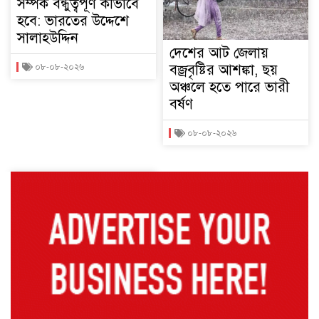
সম্পর্ক বন্ধুত্বপূর্ণ কীভাবে
হবে: ভারতের উদ্দেশে
সালাহউদ্দিন
দেশের আট জেলায়
বজ্রবৃষ্টির আশঙ্কা, ছয়
০৮-০৮-২০২৬
অঞ্চলে হতে পারে ভারী
বর্ষণ
০৮-০৮-২০২৬