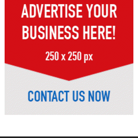
ট্রেজারি বিল-বন্ডে ব্যক্তি বিনিয়োগ কমেছে
ফ্যাসিবাদবিরোধী শক্তির ঐক্যবদ্ধ প্রচেষ্টা
ছাড়া জুলাই গণঅভ্যুত্থানের প্রত্যাশা পূরণ
হবে না
রাজশাহীতে কমিউনিটি পুলিশিং সভা,
মাদক-সন্ত্রাস প্রতিরোধে জনগণকে পাশে
থাকার আহ্বান
‘হাসিনা কার্ড’ খেললে সম্পর্ক বন্ধুত্বপূর্ণ
কীভাবে হবে: ভারতের উদ্দেশে সালাহউদ্দিন