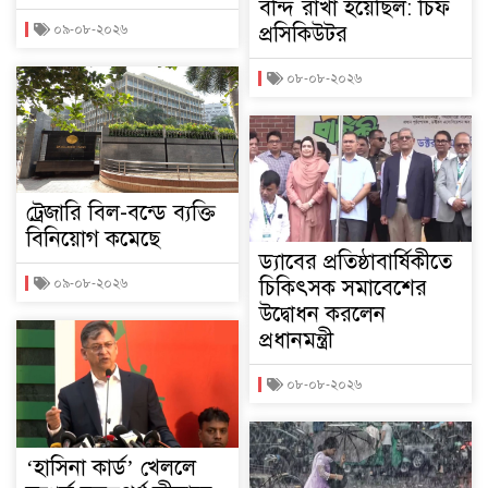
বন্দি রাখা হয়েছিল: চিফ
প্রসিকিউটর
০৯-০৮-২০২৬
০৮-০৮-২০২৬
ট্রেজারি বিল-বন্ডে ব্যক্তি
বিনিয়োগ কমেছে
ড্যাবের প্রতিষ্ঠাবার্ষিকীতে
চিকিৎসক সমাবেশের
০৯-০৮-২০২৬
উদ্বোধন করলেন
প্রধানমন্ত্রী
০৮-০৮-২০২৬
‘হাসিনা কার্ড’ খেললে