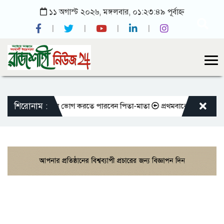
১১ অগাস্ট ২০২৬, মঙ্গলবার, ০১:২৩:৪৯ পূর্বাহ্ন
শিরোনাম :
ান করলেও আজীবন ভোগ করতে পারবেন পিতা-মাতা
প্রথমবারের মতো এমপিওভুক্ত শ