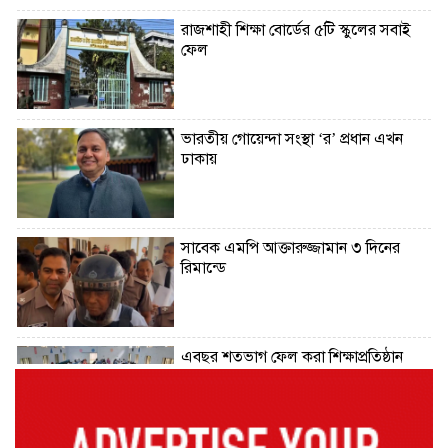
রাজশাহী শিক্ষা বোর্ডের ৫টি স্কুলের সবাই
ফেল
ভারতীয় গোয়েন্দা সংস্থা ‘র’ প্রধান এখন
ঢাকায়
সাবেক এমপি আক্তারুজ্জামান ৩ দিনের
রিমান্ডে
এবছর শতভাগ ফেল করা শিক্ষাপ্রতিষ্ঠান
বেড়েছে ১৭৮টি