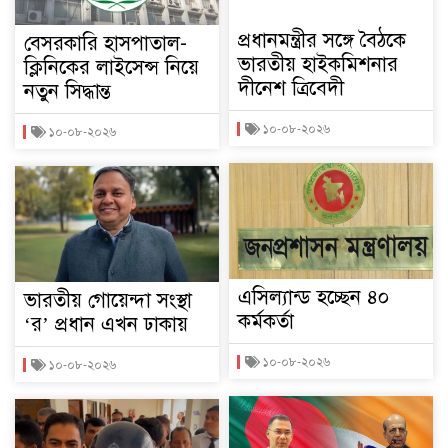
প্রধানমন্ত্রীর সঙ্গে বৈঠকে
বেসরকারি হাসপাতাল-
ভারতীয় হাইকমিশনার
ক্লিনিকের লাইসেন্স নিয়ে
দীনেশ ত্রিবেদী
নতুন সিদ্ধান্ত
১০-০৮-২০২৬
১০-০৮-২০২৬
এসিল্যান্ড হচ্ছেন ৪০
ভারতীয় গোয়েন্দা সংস্থা
কর্মকর্তা
‘র’ প্রধান এখন ঢাকায়
১০-০৮-২০২৬
১০-০৮-২০২৬