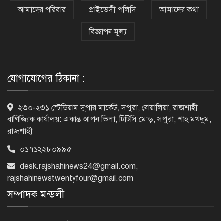
হাইকমিশনার দীনেশ ত্রিবেদী
আমাদের পরিবার
প্রাইভেসী পলিসি
আমাদের কথা
বিজ্ঞাপন মূল্য
২৯ কারিগরি শিক্ষাপ্রতিষ্ঠানের কোনো
শিক্ষার্থীই পাস করেনি
যোগাযোগের ঠিকানা :
২২৬টি মাদরাসার সব শিক্ষার্থী ফেল
২৩০-২৩১ স্টেডিয়াম সুপার মার্কেট, সপুরা, বোয়ালিয়া, রাজশাহী।
বাণিজ্যিক কার্যালয়: একান্ত আপন ভিলা, টিটিসি মোড়, সপুরা, শাহ মখদুম,
রাজশাহী।
০১৭১২২৮০৯৯৫
৩১২টি প্রতিষ্ঠানের সব শিক্ষার্থীই ফেল
desk.rajshahinews24@gmail.com
,
rajshahinewstwentyfour@gmail.com
সম্পাদক মন্ডলী
এসএসসির ফল প্রকাশ, কোন বোর্ডে পাসের
হার কত