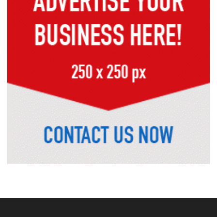
এ বছর এসএসসিতে সব থেকে বেশি ফেল
করেছে ইংরেজি ও গণিতে
এসএসসি-সমমানে পাসের হার ১৯ বছরের
মধ্যে সর্বনিম্ন
ফলাফল পুনঃনিরীক্ষণ নিয়ে যা বললেন
শিক্ষামন্ত্রী
মাদ্রাসা বোর্ডে পাসের হার ৫৫.৪৯ শতাংশ,
কমেছে জিপিএ-৫
প্রধানমন্ত্রীর সঙ্গে বৈঠকে ভারতীয়