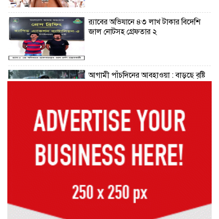
র‌্যাবের অভিযানে ৪৩ লাখ টাকার বিদেশি
জাল নোটসহ গ্রেফতার ২
আগামী পাঁচদিনের আবহাওয়া : বাড়ছে বৃষ্টি
ও বজ্রপাতের প্রবণতা
কক্সবাজারের মাতারবাড়ী পৌঁছেছেন
প্রধানমন্ত্রী
রাষ্ট্রপতি নির্বাচনে বিএনপির দুই
মনোনয়নপত্র সংগ্রহ