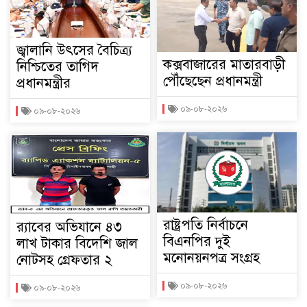
জ্বালানি উৎসের বৈচিত্র্য
কক্সবাজারের মাতারবাড়ী
নিশ্চিতের তাগিদ
পৌঁছেছেন প্রধানমন্ত্রী
প্রধানমন্ত্রীর
০৯-০৮-২০২৬
০৯-০৮-২০২৬
রাষ্ট্রপতি নির্বাচনে
র‌্যাবের অভিযানে ৪৩
বিএনপির দুই
লাখ টাকার বিদেশি জাল
মনোনয়নপত্র সংগ্রহ
নোটসহ গ্রেফতার ২
০৯-০৮-২০২৬
০৯-০৮-২০২৬