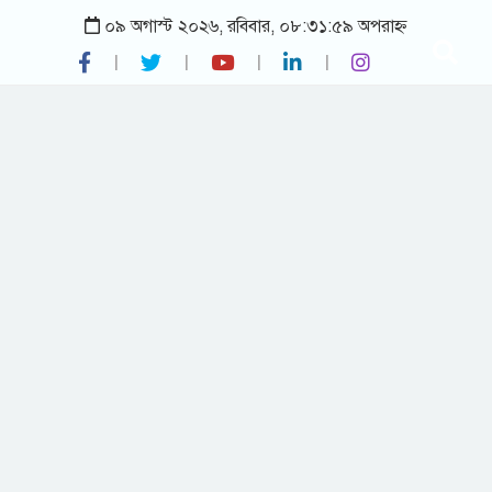
০৯ অগাস্ট ২০২৬, রবিবার, ০৮:৩১:৫৯ অপরাহ্ন