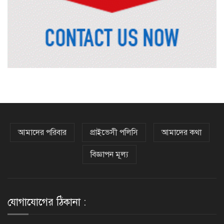
দিল্লিতে শেখ হাসিনা বিতর্ক: বাংলাদেশ-
ভারত সম্পর্কে টানাপোড়েন কি বাড়ছে?
অষ্টম শ্রেণি পাসেই পুলিশ একাডেমিতে
চাকরির সুযোগ
কক্সবাজারের পথে প্রধানমন্ত্রী
আমাদের পরিবার
প্রাইভেসী পলিসি
আমাদের কথা
বিজ্ঞাপন মূল্য
র‌্যাবের বিশেষ অভিযানে দুর্গাপুরে
চাঞ্চল্যকর ধর্ষণচেষ্টা মামলার পলাতক
আসামি গ্রেফতার
যোগাযোগের ঠিকানা :