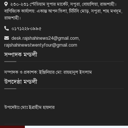
পাঁচতলার কার্নিশে আটকা মাদ্রাসাছাত্রীকে
২৩০-২৩১ স্টেডিয়াম সুপার মার্কেট, সপুরা, বোয়ালিয়া, রাজশাহী।
উদ্ধার করল ফায়ার সার্ভিস
বাণিজ্যিক কার্যালয়: একান্ত আপন ভিলা, টিটিসি মোড়, সপুরা, শাহ মখদুম,
রাজশাহী।
০১৭১২২৮০৯৯৫
মন্দিরের নিজস্ব জমি ক্রয়, রাসিক প্রশাসক
রিটনের উপস্থিতিতে মহোৎসব
desk.rajshahinews24@gmail.com
,
rajshahinewstwentyfour@gmail.com
সম্পাদক মন্ডলী
হরমুজ প্রণালি খুলতে যুক্তরাষ্ট্রকে ইরানের ৬
শর্ত
সম্পাদক ও প্রকাশক: ইঞ্জিনিয়ার মো: রায়হানুল ইসলাম
উপদেষ্ঠা মন্ডলী
গুরুতর অসুস্থ ‘বালিকা বধূ’, দোয়া চাইলেন
স্বামী
উপদেষ্টাঃ মোঃ ইব্রাহীম হায়দার
ট্রেজারি বিল-বন্ডে ব্যক্তি বিনিয়োগ কমেছে