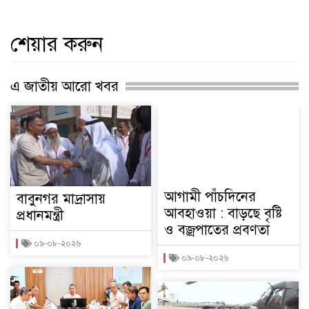
শেয়ার করুন
এ জাতীয় আরো খবর
আগামী পাঁচদিনের
বাবুনগর মাদ্রাসায়
আবহাওয়া : বাড়ছে বৃষ্টি
প্রধানমন্ত্রী
ও বজ্রপাতের প্রবণতা
০৯-০৮-২০২৬
০৯-০৮-২০২৬